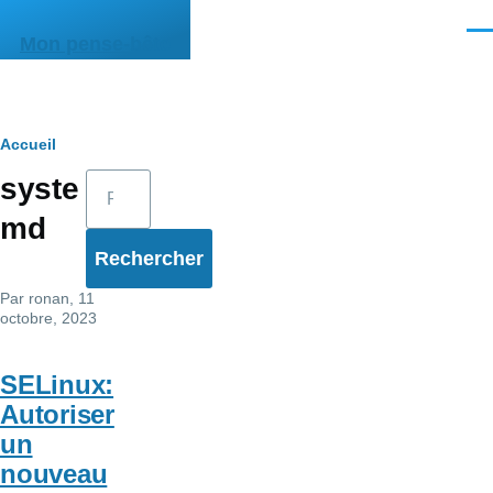
Aller au contenu principal
Men
Mon pense-bête
Fil
Accueil
Rechercher
syste
d'Ariane
md
Par
ronan
, 11
octobre, 2023
SELinux:
Autoriser
un
nouveau