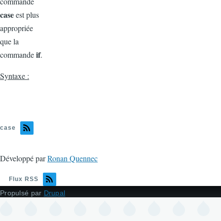
commande
case
est plus
appropriée
que la
if
commande
.
Syntaxe :
case
Développé par
Ronan Quennec
Flux RSS
Propulsé par
Drupal