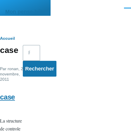
Aller au contenu principal
Men
Mon pense-bête
Fil
Accueil
Rechercher
case
d'Ariane
Par
ronan
, 22
novembre,
2011
case
La structure
de controle