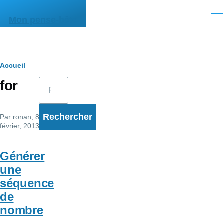
Aller au contenu principal
Men
Mon pense-bête
Fil
Accueil
Rechercher
for
d'Ariane
Par
ronan
, 8
février, 2013
Générer
une
séquence
de
nombre