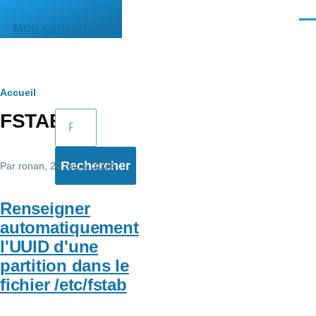
Aller au contenu principal
Men
Mon pense-bête
Fil
Accueil
Rechercher
FSTAB
d'Ariane
Par
ronan
, 20 mars, 2024
Renseigner
automatiquement
l'UUID d'une
partition dans le
fichier /etc/fstab