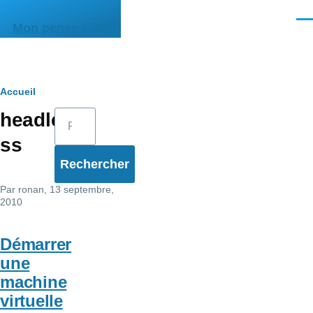
Aller au contenu principal
Men
Mon pense-bête
Fil
Accueil
Rechercher
headle
d'Ariane
ss
Par
ronan
, 13 septembre,
2010
Démarrer
une
machine
virtuelle