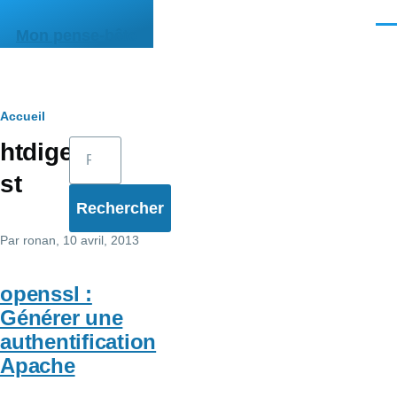
Aller au contenu principal
Men
Mon pense-bête
Fil
Accueil
Rechercher
htdige
d'Ariane
st
Par
ronan
, 10 avril, 2013
openssl :
Générer une
authentification
Apache