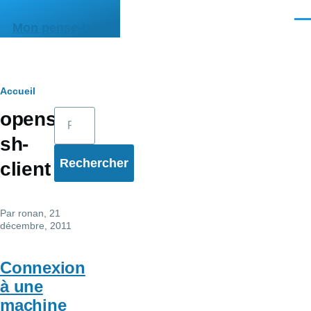
Aller au contenu principal
Men
Mon pense-bête
Fil
Accueil
Rechercher
opens
d'Ariane
sh-
client
Par
ronan
, 21
décembre, 2011
Connexion
à une
machine