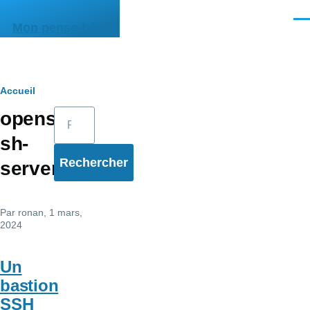
Aller au contenu principal
Men
Mon pense-bête
Fil
Accueil
Rechercher
opens
d'Ariane
sh-
server
Par
ronan
, 1 mars,
2024
Un
bastion
SSH