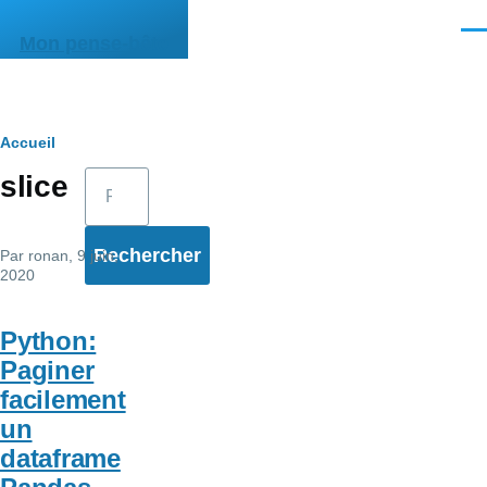
Aller au contenu principal
Men
Mon pense-bête
Fil
Accueil
Rechercher
slice
d'Ariane
Par
ronan
, 9 juin,
2020
Python:
Paginer
facilement
un
dataframe