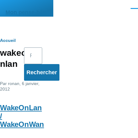
Aller au contenu principal
Men
Mon pense-bête
Fil
Accueil
Rechercher
wakeo
d'Ariane
nlan
Par
ronan
, 6 janvier,
2012
WakeOnLan
/
WakeOnWan