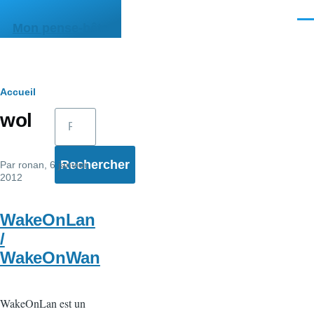
Aller au contenu principal
Men
Mon pense-bête
Fil
Accueil
Rechercher
wol
d'Ariane
Par
ronan
, 6 janvier,
2012
WakeOnLan
/
WakeOnWan
WakeOnLan est un