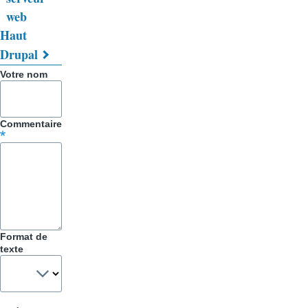
de
web
livre
Haut
Drupal
pour
Votre nom
Trucs
&
Commentaire
Astuces
Format de
texte