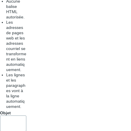
Aucune
balise
HTML
autorisée.
Les
adresses
de pages
web et les
adresses
courriel se
transforme
nt en liens
automatiq
uement.
Les lignes
et les
paragraph
es vont à
la ligne
automatiq
uement.
Objet