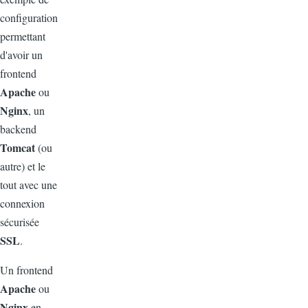
configuration
permettant
d'avoir un
frontend
Apache
ou
Nginx
, un
backend
Tomcat
(ou
autre) et le
tout avec une
connexion
sécurisée
SSL
.
Un frontend
Apache
ou
Nginx
en