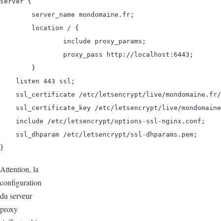
server {

        server_name mondomaine.fr;

        location / {

                include proxy_params;

                proxy_pass http://localhost:6443;

        }

    listen 443 ssl;

    ssl_certificate /etc/letsencrypt/live/mondomaine.fr/
    ssl_certificate_key /etc/letsencrypt/live/mondomaine
    include /etc/letsencrypt/options-ssl-nginx.conf;

    ssl_dhparam /etc/letsencrypt/ssl-dhparams.pem;

}
Attention, la
configuration
du serveur
proxy