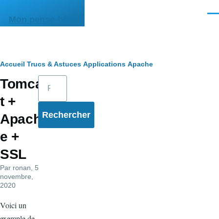
Aller au contenu principal
Men
Mon pense-bête
Fil
Accueil
Trucs & Astuces
Applications
Apache
Rechercher
Tomca
d'Ariane
t +
Apach
e +
SSL
Par
ronan
, 5
novembre,
2020
Voici un
exemple de