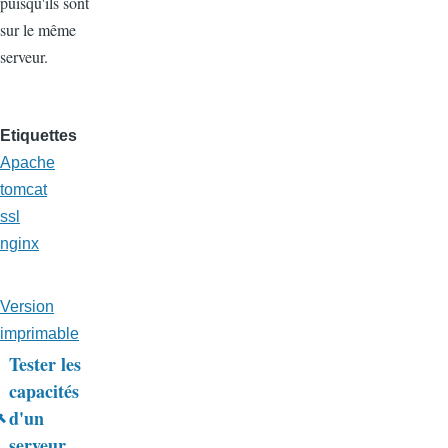
puisqu'ils sont
sur le même
serveur.
Etiquettes
Apache
tomcat
ssl
nginx
Version
imprimable
Tester les
Liens
capacités
d'un
transversaux
serveur