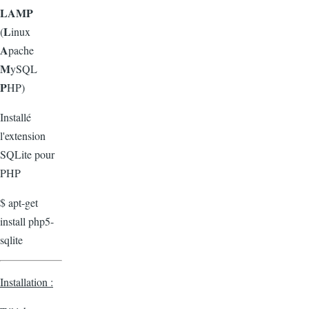
LAMP
L
(
inux
A
pache
M
ySQL
P
HP)
Installé
l'extension
SQLite pour
PHP
$ apt-get
install php5-
sqlite
Installation :