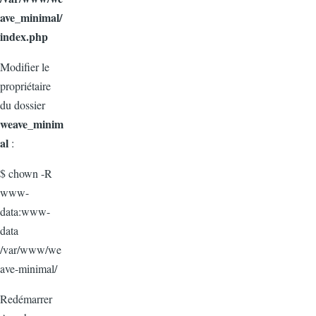
ave_minimal/
index.php
Modifier le
propriétaire
du dossier
weave_minim
al
:
$ chown -R
www-
data:www-
data
/var/www/we
ave-minimal/
Redémarrer