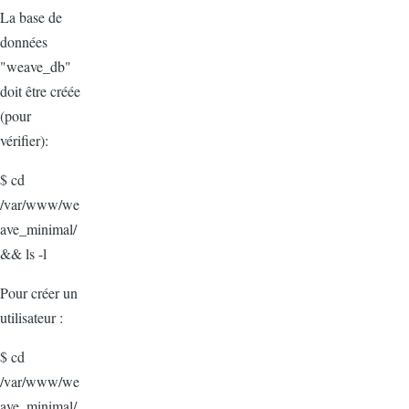
La base de
données
"weave_db"
doit être créée
(pour
vérifier):
$ cd
/var/www/we
ave_minimal/
&& ls -l
Pour créer un
utilisateur :
$ cd
/
var
/www/we
ave_minimal/