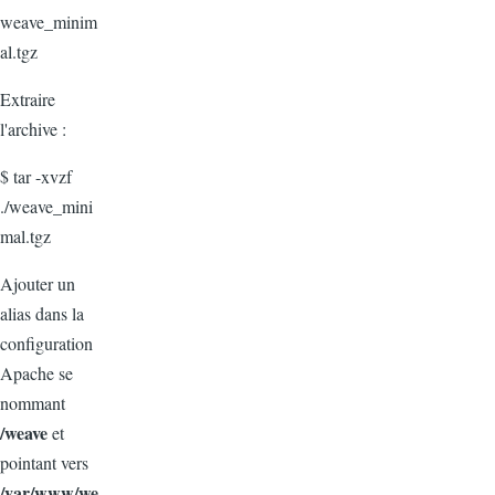
weave_minim
al.tgz
Extraire
l'archive :
$ tar -xvzf
./weave_mini
mal.tgz
Ajouter un
alias dans la
configuration
Apache se
nommant
/weave
et
pointant vers
/
var
/www/we