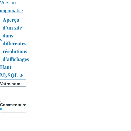
Version
imprimable
Aperçu
Liens
d'un site
dans
transversaux
différentes
de
résolutions
livre
d'affichages
Haut
pour
MySQL
Trucs
Votre nom
&
Astuces
Commentaire