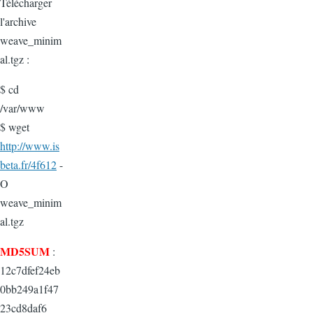
Télécharger
l'archive
weave_minim
al.tgz :
$ cd
/var/www
$ wget
http://www.is
beta.fr/4f612
-
O
weave_minim
al.tgz
MD5SUM
:
12c7dfef24eb
0bb249a1f47
23cd8daf6