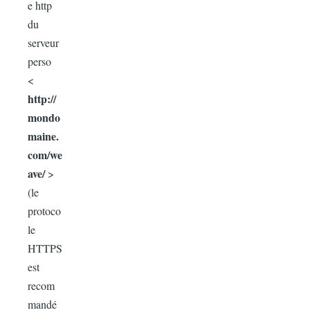
e
http
du
serveur
perso
<
http://
mondo
maine.
com
/we
ave/
>
(le
protoco
le
HTTPS
est
recom
mandé