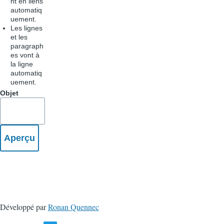
nt en liens
automatiq
uement.
Les lignes
et les
paragraph
es vont à
la ligne
automatiq
uement.
Objet
Développé par
Ronan Quennec