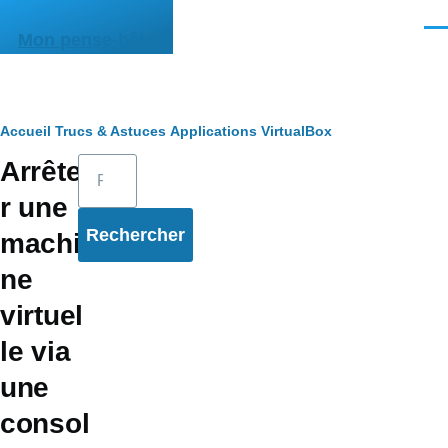
Aller au contenu principal
Men
Mon pense-bête
Fil
Accueil
Trucs & Astuces
Applications
VirtualBox
Rechercher
Arrête
d'Ariane
r une
machi
ne
virtuel
le via
une
consol