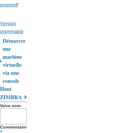
poweroff
Version
imprimable
Démarrer
Liens
une
machine
transversaux
virtuelle
de
via une
livre
console
Haut
pour
ZIMBRA
Trucs
Votre nom
&
Astuces
Commentaire