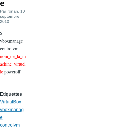
e
Par
ronan
, 13
septembre,
2010
$
vboxmanage
controlvm
nom_de_la_m
achine_virtuel
le
poweroff
Etiquettes
VirtualBox
vboxmanag
e
controlvm