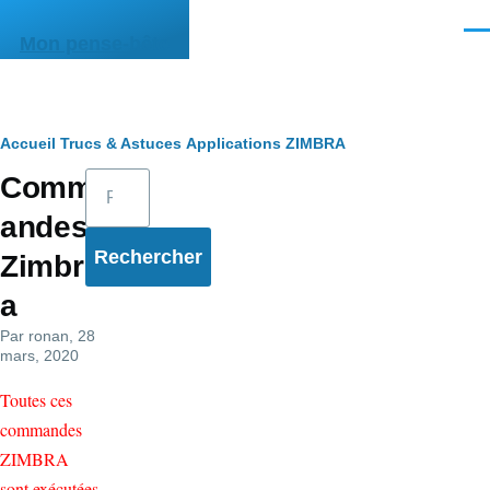
Aller au contenu principal
Men
Mon pense-bête
Fil
Accueil
Trucs & Astuces
Applications
ZIMBRA
Rechercher
Comm
d'Ariane
andes
Zimbr
a
Par
ronan
, 28
mars, 2020
Toutes ces
commandes
ZIMBRA
sont exécutées