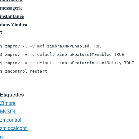
messagerie
instantanée
dans Zimbra
7
$ zmprov -l -v mcf zimbraXMPPEnabled TRUE

$ zmprov -v mc default zimbraFeatureIMEnabled TRUE

$ zmprov -v mc default zimbraFeatureInstantNotify TRUE

$ zmcontrol restart
Etiquettes
Zimbra
MySQL
zmcontrol
zmlocalconfi
g