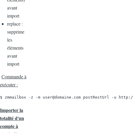
avant
import
replace :
supprime
les
éléments
avant
import
Commande à
exécuter :
$ zmmailbox -z -m user@domaine.com postRestUrl -u http:/
Importer la
totalité d'un
compte à