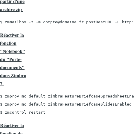
partir d'une
archive zip
$ zmmailbox -z -m compte@domaine.fr postRestURL -u http:
Réactiver la
fonction
"Notebook"
du "Porte-
documents"
dans Zimbra
7
$ zmprov mc default zimbraFeatureBriefcaseSpreadsheetEna
$ zmprov mc default zimbraFeatureBriefcaseSlidesEnabled 
$ zmcontrol restart
Réactiver la
fonction de