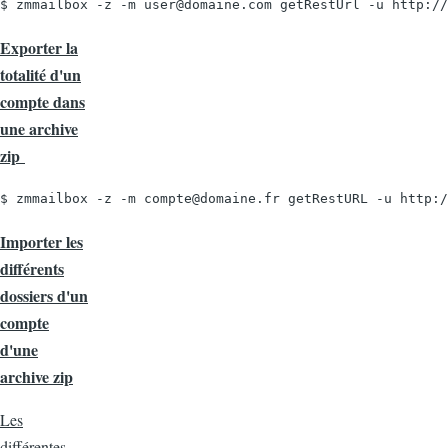
$ zmmailbox -z -m user@domaine.com getRestUrl -u http://
Exporter la
totalité d'un
compte dans
une archive
zip
$ zmmailbox -z -m compte@domaine.fr getRestURL -u http:/
Importer les
différents
dossiers d'un
compte
d'une
archive zip
Les
différentes