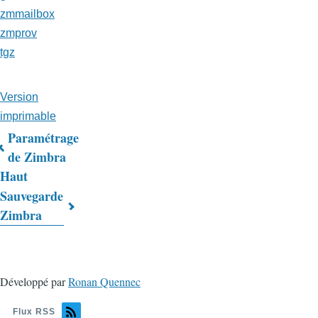
zmmailbox
zmprov
tgz
Version
imprimable
Paramétrage
Liens
de Zimbra
Haut
transversaux
Sauvegarde
de
Zimbra
livre
pour
Trucs
Développé par
Ronan Quennec
&
Flux RSS