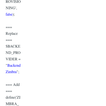
ROVISIO
NING',
false
);
===
Replace
===
$BACKE
ND_PRO
VIDER =
"
Backend
Zimbra
";
=== Add
===
define('ZI
MBRA_