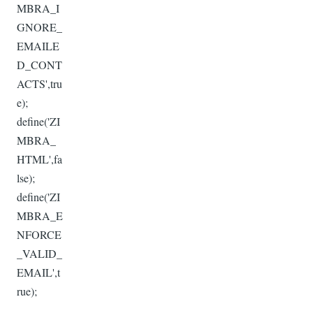
MBRA_I
GNORE_
EMAILE
D_CONT
ACTS',tru
e);
define('ZI
MBRA_
HTML',fa
lse);
define('ZI
MBRA_E
NFORCE
_VALID_
EMAIL',t
rue);