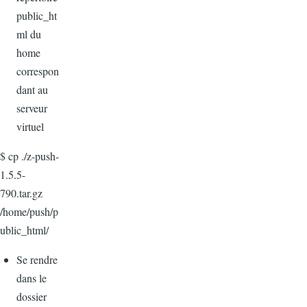
public_ht
ml du
home
correspon
dant au
serveur
virtuel
$ cp ./
z-push-
1.5.5-
790.tar.gz
/home/push/p
ublic_html/
Se rendre
dans le
dossier