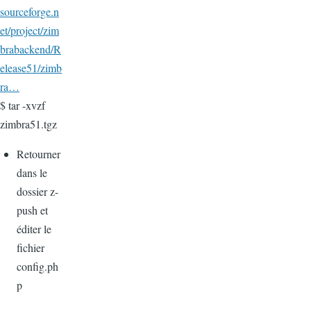
sourceforge.n
et/project/zim
brabackend/R
elease51/zimb
ra…
$ tar -xvzf
zimbra51.tgz
Retourner
dans le
dossier z-
push et
éditer le
fichier
config.ph
p