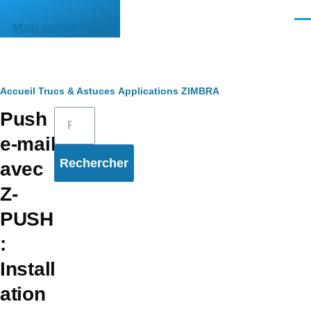
Aller au contenu principal
Men
Mon pense-bête
Fil
Accueil
Trucs & Astuces
Applications
ZIMBRA
Rechercher
Push
d'Ariane
e-mail
avec
Z-
PUSH
:
Install
ation