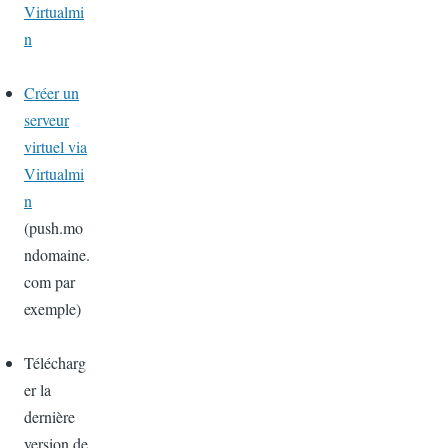
Virtualmi
n
Créer un
serveur
virtuel via
Virtualmi
n
(push.mo
ndomaine.
com par
exemple)
Télécharg
er la
dernière
version de