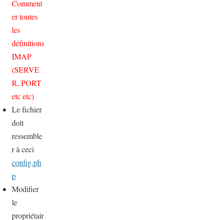
Comment
er toutes
les
définitions
IMAP
(SERVE
R, PORT
etc etc)
Le fichier
doit
ressemble
r à ceci
config.ph
p
Modifier
le
propriétair