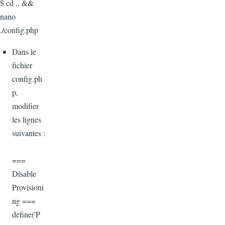
$ cd .. &&
nano
./config.php
Dans le
fichier
config.ph
p,
modifier
les lignes
suivantes :
===
Disable
Provisioni
ng ===
define('P