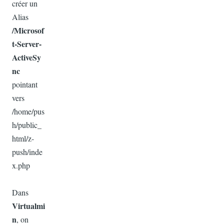
créer un
Alias
/Microsof
t-Server-
ActiveSy
nc
pointant
vers
/home/pus
h/public_
html/
z-
push/inde
x.php
Dans
Virtualmi
n
, on