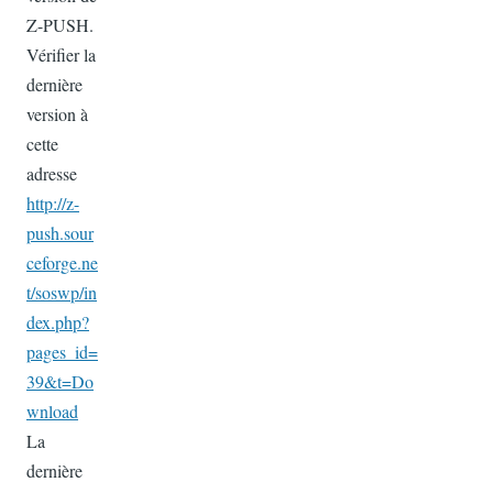
Z-PUSH.
Vérifier la
dernière
version à
cette
adresse
http://z-
push.sour
ceforge.ne
t/soswp/in
dex.php?
pages_id=
39&t=Do
wnload
La
dernière