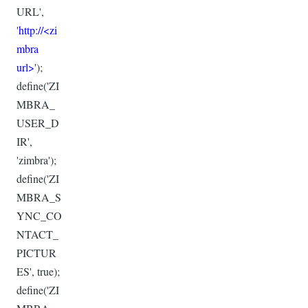
URL',
'
http://<zi
mbra
url>
');
define('ZI
MBRA_
USER_D
IR',
'zimbra');
define('ZI
MBRA_S
YNC_CO
NTACT_
PICTUR
ES', true);
define('ZI