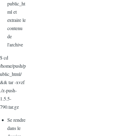
public_ht
ml et
extraire le
contenu
de
l'archive
$ cd
/home/push/p
ublic_html/
&& tar -xvzf
./z-push-
1.5.5-
790.tar.gz
Se rendre
dans le