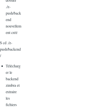
dossier
./z-
push/back
end
nouvellem
ent créé
$ cd ./z-
push/backend
/
Télécharg
er le
backend
zimbra et
extraire
les
fichiers