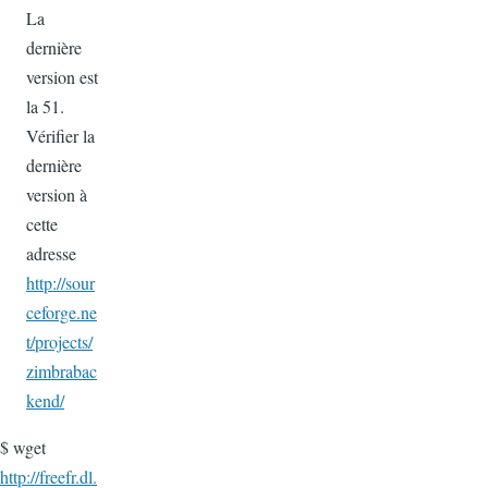
La
dernière
version est
la 51.
Vérifier la
dernière
version à
cette
adresse
http://sour
ceforge.ne
t/projects/
zimbrabac
kend/
$ wget
http://freefr.dl.