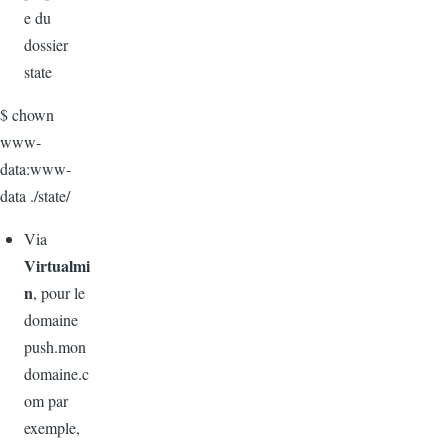
e du
dossier
state
$ chown
www-
data:www-
data ./state/
Via
Virtualmi
n
, pour le
domaine
push.mon
domaine.c
om par
exemple,