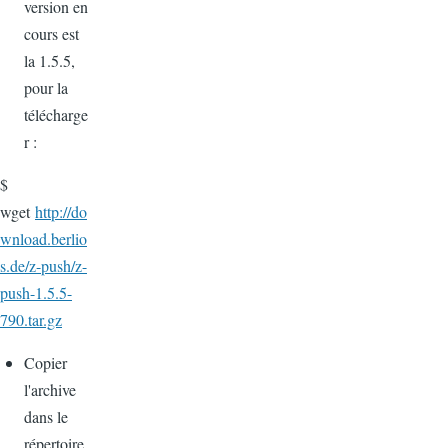
version en
cours est
la 1.5.5,
pour la
télécharge
r :
$
wget
http://do
wnload.berlio
s.de/z-push/z-
push-1.5.5-
790.tar.gz
Copier
l'archive
dans le
répertoire