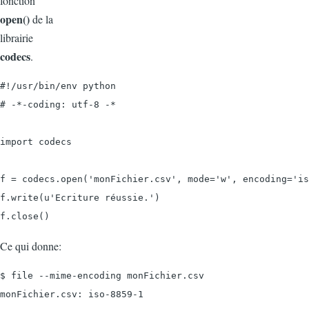
fonction
open()
de la
librairie
codecs
.
#!/usr/bin/env python

# -*-coding: utf-8 -*

import codecs

f = codecs.open('monFichier.csv', mode='w', encoding='is
f.write(u'Ecriture réussie.')

f.close()
Ce qui donne:
$ file --mime-encoding monFichier.csv

monFichier.csv: iso-8859-1