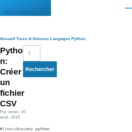
Aller au contenu principal
Men
Mon pense-bête
Fil
Accueil
Trucs & Astuces
Langages
Python
Rechercher
Pytho
d'Ariane
n:
Créer
un
fichier
CSV
Par
ronan
, 10
août, 2015
#!/usr/bin/env python
