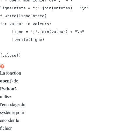
f = open('monFichier.csv', 'w')

ligneEntete = ";".join(entetes) + "\n"

f.write(ligneEntete)

for valeur in valeurs:

     ligne = ";".join(valeur) + "\n"

     f.write(ligne)

La fonction
open()
de
Python2
utilise
l'encodage du
système pour
encoder le
fichier