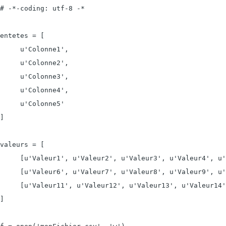
# -*-coding: utf-8 -*

entetes = [

     u'Colonne1',

     u'Colonne2',

     u'Colonne3',

     u'Colonne4',

     u'Colonne5'

]

valeurs = [

     [u'Valeur1', u'Valeur2', u'Valeur3', u'Valeur4', u'
     [u'Valeur6', u'Valeur7', u'Valeur8', u'Valeur9', u'
     [u'Valeur11', u'Valeur12', u'Valeur13', u'Valeur14'
]
