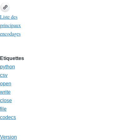
Liste des
principaux
encodages
Etiquettes
python
csv
open
write
close
file
codecs
Version