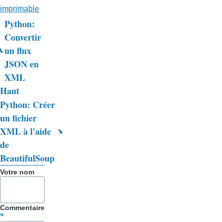
imprimable
Python:
Liens
Convertir
un flux
transversaux
JSON en
de
XML
livre
Haut
Python: Créer
pour
un fichier
Trucs
XML à l'aide
&
de
BeautifulSoup
Astuces
Votre nom
Commentaire