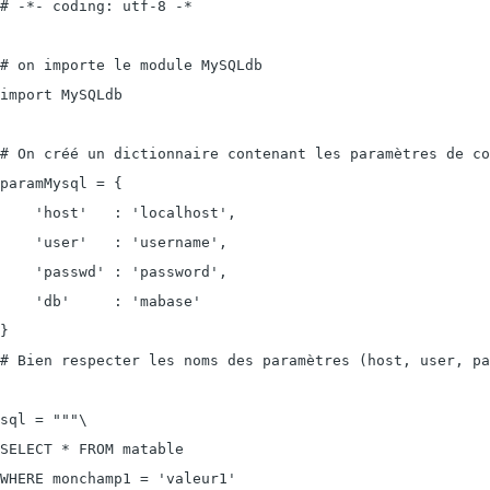
# -*- coding: utf-8 -*

# on importe le module MySQLdb

import MySQLdb

# On créé un dictionnaire contenant les paramètres de co
paramMysql = {

    'host'   : 'localhost',

    'user'   : 'username',

    'passwd' : 'password',

    'db'     : 'mabase'

}

# Bien respecter les noms des paramètres (host, user, pa
sql = """\

SELECT * FROM matable

WHERE monchamp1 = 'valeur1'
