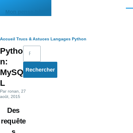
Aller au contenu principal
Men
Mon pense-bête
Fil
Accueil
Trucs & Astuces
Langages
Python
Rechercher
Pytho
d'Ariane
n:
MySQ
L
Par
ronan
, 27
août, 2015
Des
requête
s