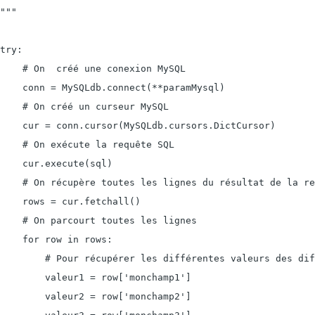
"""

try:

    # On  créé une conexion MySQL

    conn = MySQLdb.connect(**paramMysql)

    # On créé un curseur MySQL

    cur = conn.cursor(MySQLdb.cursors.DictCursor)

    # On exécute la requête SQL

    cur.execute(sql)

    # On récupère toutes les lignes du résultat de la re
    rows = cur.fetchall()

    # On parcourt toutes les lignes

    for row in rows:

        # Pour récupérer les différentes valeurs des dif
        valeur1 = row['monchamp1']

        valeur2 = row['monchamp2']
