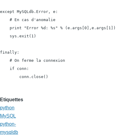
except MySQLdb.Error, e:

    # En cas d'anomalie

    print "Error %d: %s" % (e.args[0],e.args[1])

    sys.exit(1)

finally:

    # On ferme la connexion

    if conn:

        conn.close()
Etiquettes
python
MySQL
python-
mysqldb