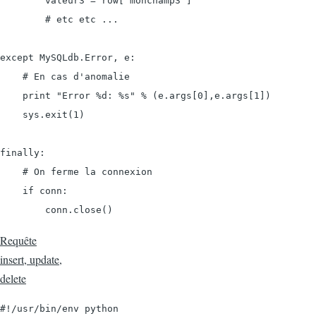
        valeur3 = row['monchamp3']

        # etc etc ...

except MySQLdb.Error, e:

    # En cas d'anomalie

    print "Error %d: %s" % (e.args[0],e.args[1])

    sys.exit(1)

finally:

    # On ferme la connexion

    if conn:

        conn.close()
Requête
insert, update,
delete
#!/usr/bin/env python
