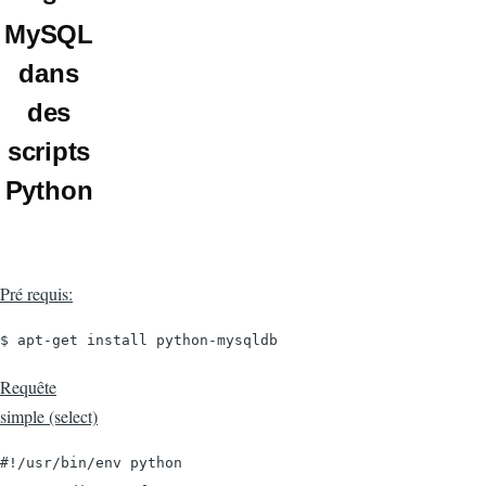
MySQL
dans
des
scripts
Python
Pré requis:
$ apt-get install python-mysqldb
Requête
simple (select)
#!/usr/bin/env python
