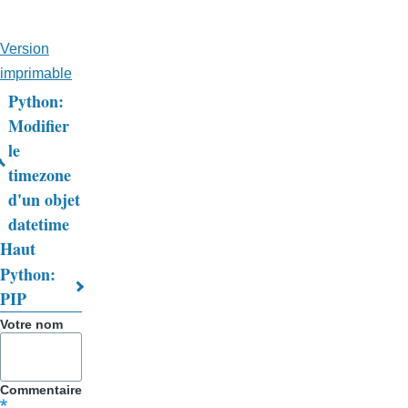
Version
imprimable
Python:
Liens
Modifier
le
transversaux
timezone
de
d'un objet
livre
datetime
Haut
pour
Python:
Trucs
PIP
&
Votre nom
Astuces
Commentaire