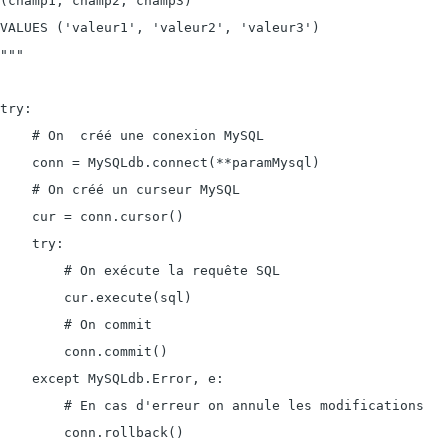
(champ1, champ2, champ3)

VALUES ('valeur1', 'valeur2', 'valeur3')

"""

try:

    # On  créé une conexion MySQL

    conn = MySQLdb.connect(**paramMysql)

    # On créé un curseur MySQL

    cur = conn.cursor()

    try:

        # On exécute la requête SQL

        cur.execute(sql)

        # On commit

        conn.commit()

    except MySQLdb.Error, e:

        # En cas d'erreur on annule les modifications

        conn.rollback()
