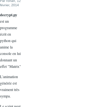
Par
ronan
, 12
février, 2014
decrypt.py
est un
programme
écrit en
python qui
anime la
console en lui
donnant un
effet "Matrix"
L'animation
générée est
vraiment très
sympa.
Le script peut