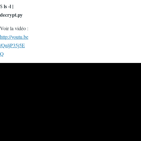
ls -l |
$
decrypt.py
Voir la vidéo :
http://youtu.be
/QnljP35j5E
Q