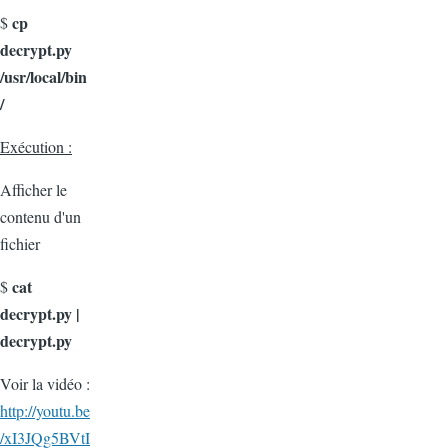
cp
$
decrypt.py
/usr/local/bin
/
Exécution :
Afficher le
contenu d'un
fichier
cat
$
decrypt.py |
decrypt.py
Voir la vidéo :
http://youtu.be
/xI3JQg5BVtI