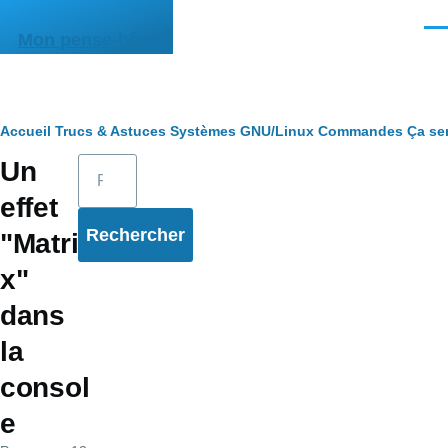
Aller au contenu principal
Men
Mon pense-bête
Fil
Accueil
Trucs & Astuces
Systèmes
GNU/Linux
Commandes
Ça ser
Rechercher
Un
d'Ariane
effet
"Matri
x"
dans
la
consol
e