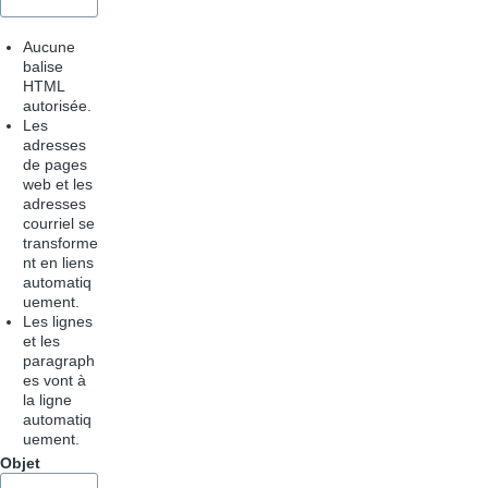
Aucune
balise
HTML
autorisée.
Les
adresses
de pages
web et les
adresses
courriel se
transforme
nt en liens
automatiq
uement.
Les lignes
et les
paragraph
es vont à
la ligne
automatiq
uement.
Objet