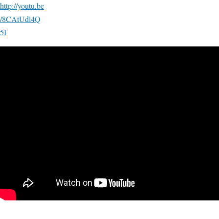
http://youtu.be
/8CAtUdl4Q
5I