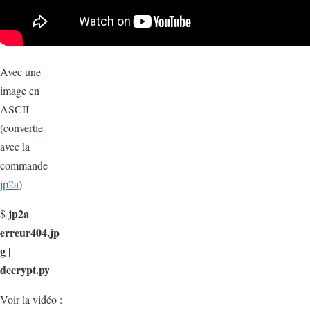
Avec une
image en
ASCII
(convertie
avec la
commande
jp2a
)
jp2a
$
erreur404.jp
g |
decrypt.py
Voir la vidéo :