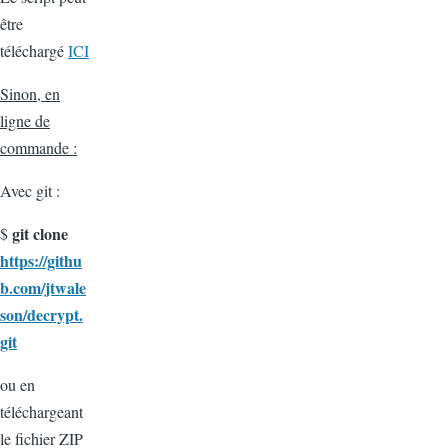
être
téléchargé
ICI
Sinon, en
ligne de
commande :
Avec git :
git clone
$
https://githu
b.com/jtwale
son/decrypt.
git
ou en
téléchargeant
le fichier ZIP