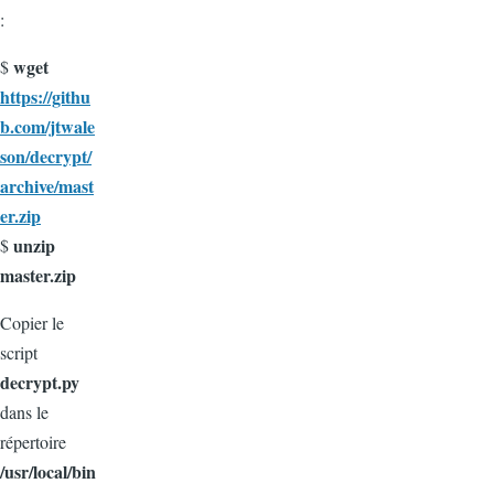
:
wget
$
https://githu
b.com/jtwale
son/decrypt/
archive/mast
er.zip
unzip
$
master.zip
Copier le
script
decrypt.py
dans le
répertoire
/usr/local/bin