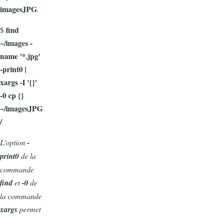
imagesJPG
.
find
$
~/images -
name '*.jpg'
-print0 |
xargs -I '{}'
-0 cp {}
~/imagesJPG
/
L'option
-
print0
de la
commande
find
et
-0
de
la commande
xargs
permet