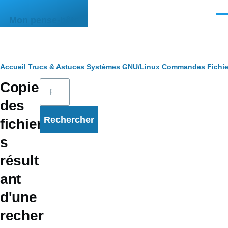
Aller au contenu principal
Men
Mon pense-bête
Fil
Accueil
Trucs & Astuces
Systèmes
GNU/Linux
Commandes
Fichie
Rechercher
Copier
d'Ariane
des
fichier
s
résult
ant
d'une
recher