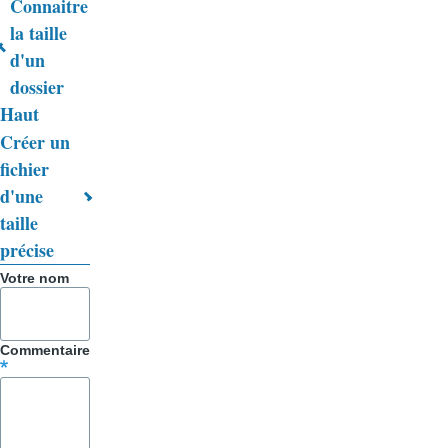
Connaitre
Liens
la taille
d'un
transversaux
dossier
de
Haut
livre
Créer un
fichier
pour
d'une
Trucs
taille
&
précise
Astuces
Votre nom
Commentaire