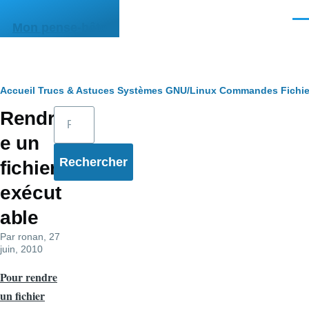
Aller au contenu principal
Men
Mon pense-bête
Fil
Accueil
Trucs & Astuces
Systèmes
GNU/Linux
Commandes
Fichie
Rechercher
Rendr
d'Ariane
e un
fichier
exécut
able
Par
ronan
, 27
juin, 2010
Pour rendre
un fichier