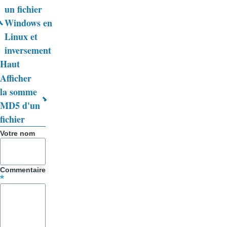
Liens
un fichier
Windows en
transversaux
Linux et
de
inversement
livre
Haut
Afficher
pour
la somme
Trucs
MD5 d'un
&
fichier
Astuces
Votre nom
Commentaire