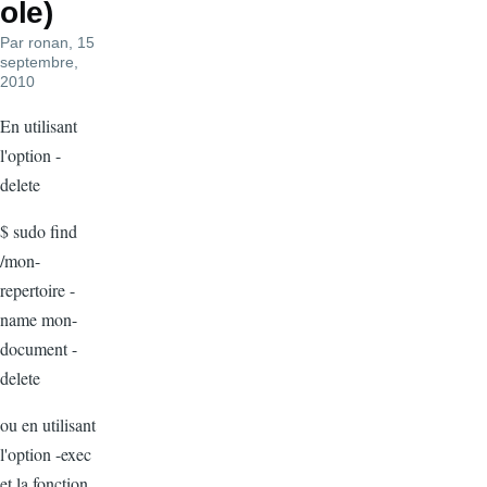
ole)
Par
ronan
, 15
septembre,
2010
En utilisant
l'option -
delete
$ sudo find
/mon-
repertoire -
name mon-
document -
delete
ou en utilisant
l'option -exec
et la fonction