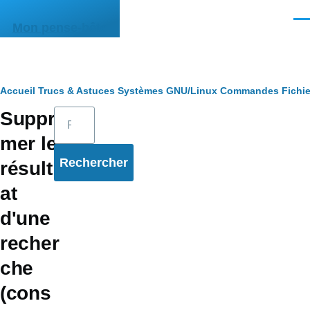
Aller au contenu principal
Men
Mon pense-bête
Fil
Accueil
Trucs & Astuces
Systèmes
GNU/Linux
Commandes
Fichie
Rechercher
Suppri
d'Ariane
mer le
résult
at
d'une
recher
che
(cons