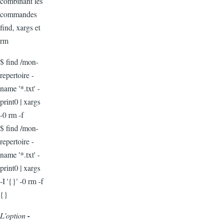
combinant les
commandes
find, xargs et
rm
$ find /mon-
repertoire -
name '*.txt' -
print0 | xargs
-0 rm -f
$ find /mon-
repertoire -
name '*.txt' -
print0 | xargs
-I '{}' -0 rm -f
{}
L'option
-