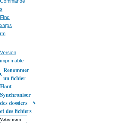
Commande
s
Find
xargs
rm
Version
imprimable
Renommer
Liens
un fichier
Haut
transversaux
Synchroniser
de
des dossiers
livre
et des fichiers
pour
Votre nom
Trucs