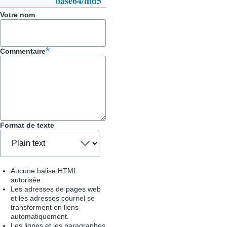
base64/md5
Votre nom
Commentaire
Format de texte
Aucune balise HTML
autorisée.
Les adresses de pages web
et les adresses courriel se
transforment en liens
automatiquement.
Les lignes et les paragraphes