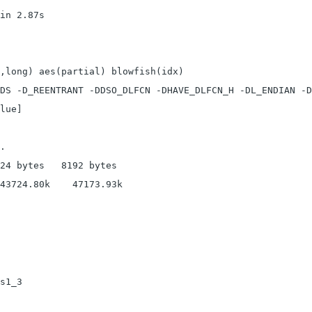
in 2.87s

,long) aes(partial) blowfish(idx)

DS -D_REENTRANT -DDSO_DLFCN -DHAVE_DLFCN_H -DL_ENDIAN -D
lue]

.

24 bytes   8192 bytes

43724.80k    47173.93k
s1_3
