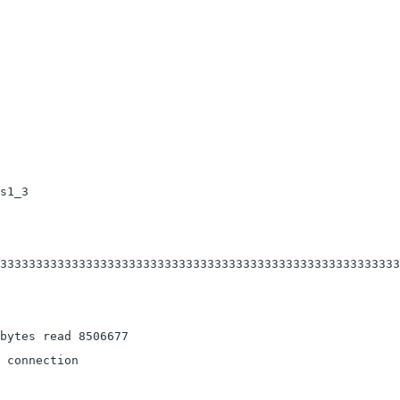
s1_3

33333333333333333333333333333333333333333333333333333333
bytes read 8506677

 connection