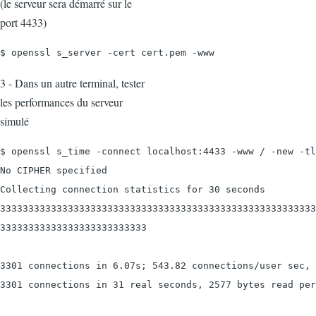
(le serveur sera démarré sur le
port 4433)
$ openssl s_server -cert cert.pem -www
3 - Dans un autre terminal, tester
les performances du serveur
simulé
$ openssl s_time -connect localhost:4433 -www / -new -tl
No CIPHER specified

Collecting connection statistics for 30 seconds

33333333333333333333333333333333333333333333333333333333
33333333333333333333333333

3301 connections in 6.07s; 543.82 connections/user sec, 
3301 connections in 31 real seconds, 2577 bytes read per