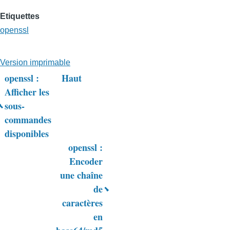
Etiquettes
openssl
Version imprimable
openssl :
Haut
Liens
Afficher les
sous-
transversaux
commandes
de
disponibles
livre
openssl :
Encoder
pour
une chaîne
Trucs
de
&
caractères
en
Astuces