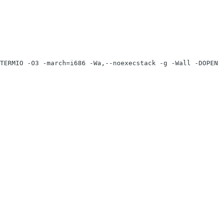
TERMIO -O3 -march=i686 -Wa,--noexecstack -g -Wall -DOPEN