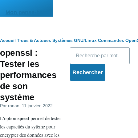
Aller au contenu principal
Mon pense-bête
Fil
Accueil
Trucs & Astuces
Systèmes
GNU/Linux
Commandes
Open
Rechercher
openssl :
d'Ariane
Tester les
performances
de son
système
Par
ronan
, 11 janvier, 2022
speed
L'option
permet de tester
les capacités du sytème pour
encrypter des données avec les