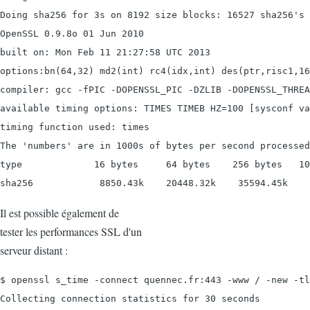
Doing sha256 for 3s on 8192 size blocks: 16527 sha256's 
OpenSSL 0.9.8o 01 Jun 2010

built on: Mon Feb 11 21:27:58 UTC 2013

options:bn(64,32) md2(int) rc4(idx,int) des(ptr,risc1,16
compiler: gcc -fPIC -DOPENSSL_PIC -DZLIB -DOPENSSL_THREA
available timing options: TIMES TIMEB HZ=100 [sysconf va
timing function used: times

The 'numbers' are in 1000s of bytes per second processed
type             16 bytes     64 bytes    256 bytes   10
sha256            8850.43k    20448.32k    35594.45k    
Il est possible également de
tester les performances SSL d'un
serveur distant :
$ openssl s_time -connect quennec.fr:443 -www / -new -tl
Collecting connection statistics for 30 seconds
