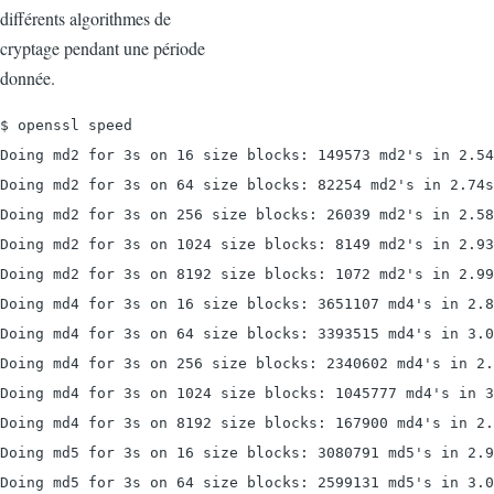
différents algorithmes de
cryptage pendant une période
donnée.
$ openssl speed

Doing md2 for 3s on 16 size blocks: 149573 md2's in 2.54
Doing md2 for 3s on 64 size blocks: 82254 md2's in 2.74s

Doing md2 for 3s on 256 size blocks: 26039 md2's in 2.58
Doing md2 for 3s on 1024 size blocks: 8149 md2's in 2.93
Doing md2 for 3s on 8192 size blocks: 1072 md2's in 2.99
Doing md4 for 3s on 16 size blocks: 3651107 md4's in 2.8
Doing md4 for 3s on 64 size blocks: 3393515 md4's in 3.0
Doing md4 for 3s on 256 size blocks: 2340602 md4's in 2.
Doing md4 for 3s on 1024 size blocks: 1045777 md4's in 3
Doing md4 for 3s on 8192 size blocks: 167900 md4's in 2.
Doing md5 for 3s on 16 size blocks: 3080791 md5's in 2.9
Doing md5 for 3s on 64 size blocks: 2599131 md5's in 3.0