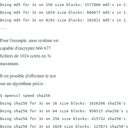
Doing md5 for 3s on 256 size blocks: 1577068 md5's in 2.
Doing md5 for 3s on 1024 size blocks: 666677 md5's in 2.
Doing md5 for 3s on 8192 size blocks: 102011 md5's in 2.
...
Pour l'exemple, mon système est
capable d'encrypter 666 677
fichiers de 1024 octets en 3s
maximum.
Il est possible d'effectuer le test
sur un algorithme précis :
$ openssl speed sha256

Doing sha256 for 3s on 16 size blocks: 1626266 sha256's 
Doing sha256 for 3s on 64 size blocks: 958515 sha256's i
Doing sha256 for 3s on 256 size blocks: 415732 sha256's 
Doing sha256 for 3s on 1024 size blocks: 127673 sha256's