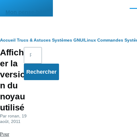
Aller au contenu principal
Men
Mon pense-bête
Fil
Accueil
Trucs & Astuces
Systèmes
GNU/Linux
Commandes
Syst
Rechercher
Affich
d'Ariane
er la
versio
n du
noyau
utilisé
Par
ronan
, 19
août, 2011
Pour