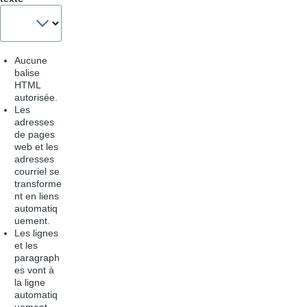
Aucune
balise
HTML
autorisée.
Les
adresses
de pages
web et les
adresses
courriel se
transforme
nt en liens
automatiq
uement.
Les lignes
et les
paragraph
es vont à
la ligne
automatiq