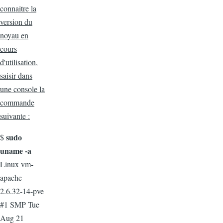
connaitre la
version du
noyau en
cours
d'utilisation,
saisir dans
une console la
commande
suivante :
sudo
$
uname -a
Linux vm-
apache
2.6.32-14-pve
#1 SMP Tue
Aug 21