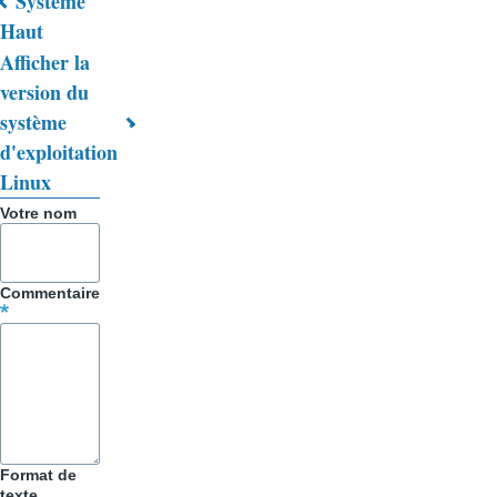
Système
Liens
Haut
Afficher la
transversaux
version du
de
système
livre
d'exploitation
Linux
pour
Votre nom
Trucs
&
Commentaire
Astuces
Format de
texte