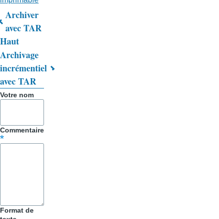
Archiver
Liens
avec TAR
Haut
transversaux
Archivage
de
incrémentiel
livre
avec TAR
pour
Votre nom
Trucs
&
Commentaire
Astuces
Format de