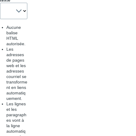
texte
Aucune
balise
HTML
autorisée.
Les
adresses
de pages
web et les
adresses
courriel se
transforme
nt en liens
automatiq
uement.
Les lignes
et les
paragraph
es vont à
la ligne
automatiq