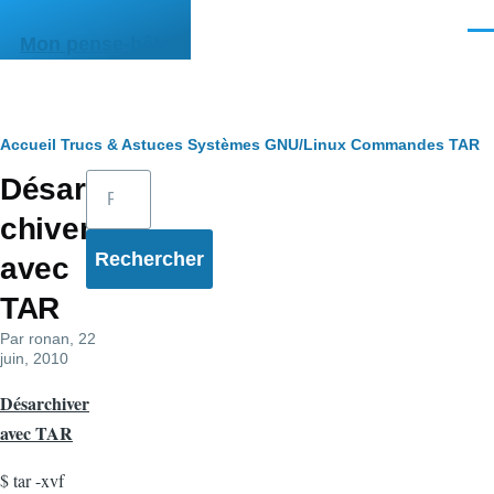
Aller au contenu principal
Men
Mon pense-bête
Fil
Accueil
Trucs & Astuces
Systèmes
GNU/Linux
Commandes
TAR
Rechercher
Désar
d'Ariane
chiver
avec
TAR
Par
ronan
, 22
juin, 2010
Désarchiver
avec TAR
$ tar -xvf