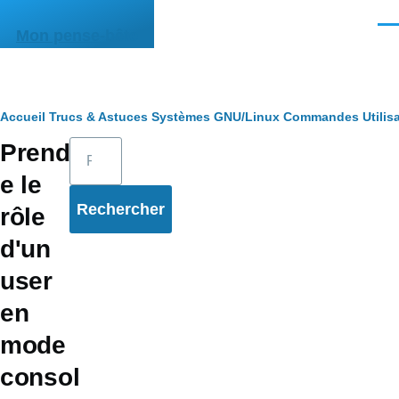
Aller au contenu principal
Men
Mon pense-bête
Fil
Accueil
Trucs & Astuces
Systèmes
GNU/Linux
Commandes
Utilis
Rechercher
Prendr
d'Ariane
e le
rôle
d'un
user
en
mode
consol