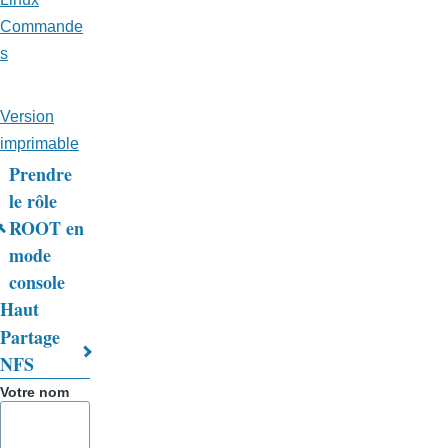
Commande
s
Version
imprimable
Prendre
Liens
le rôle
ROOT en
transversaux
mode
de
console
livre
Haut
Partage
pour
NFS
Trucs
Votre nom
&