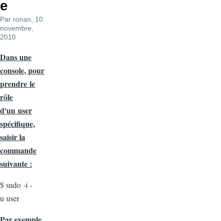
e
Par
ronan
, 10
novembre,
2010
Dans une
console, pour
prendre le
rôle
d'un user
spécifique,
saisir la
commande
suivante :
$ sudo -i -
u user
Par exemple,