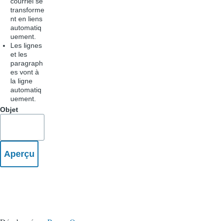
courriel se
transforme
nt en liens
automatiq
uement.
Les lignes
et les
paragraph
es vont à
la ligne
automatiq
uement.
Objet