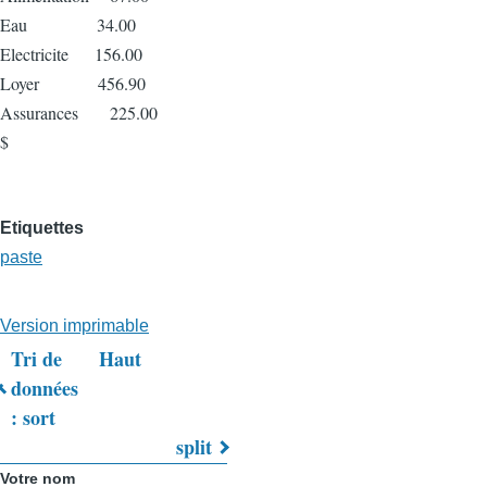
Eau 34.00
Electricite 156.00
Loyer 456.90
Assurances 225.00
$
Etiquettes
paste
Version imprimable
Tri de
Haut
Liens
données
: sort
transversaux
split
de
Votre nom