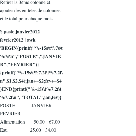
Retirer la 3ème colonne et
ajouter des en-têtes de colonnes
et le total pour chaque mois.
paste janvier2012
$
fevrier2012 | awk
'BEGIN{printf("%-15s\t%7s\t
%7s\n","POSTE","JANVIE
R","FEVRIER")}
{printf("%-15s\t%7.2f\t%7.2f\
n",$1,$2,$4);jan+=$2;fev+=$4
}END{printf("%-15s\t%7.2f\t
%7.2f\n","TOTAL",jan,fev)}'
POSTE JANVIER
FEVRIER
Alimentation 50.00 67.00
Eau 25.00 34.00