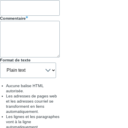
livre
pour
Commentaire
Trucs
&
Astuces
Format de texte
Aucune balise HTML
autorisée.
Les adresses de pages web
et les adresses courriel se
transforment en liens
automatiquement.
Les lignes et les paragraphes
vont à la ligne
automatiquement.