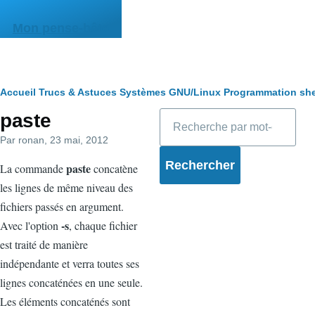
Aller au contenu principal
Mon pense-bête
Fil
Accueil
Trucs & Astuces
Systèmes
GNU/Linux
Programmation she
Rechercher
paste
d'Ariane
Par
ronan
, 23 mai, 2012
paste
La commande
concatène
les lignes de même niveau des
fichiers passés en argument.
-s
Avec l'option
, chaque fichier
est traité de manière
indépendante et verra toutes ses
lignes concaténées en une seule.
Les éléments concaténés sont