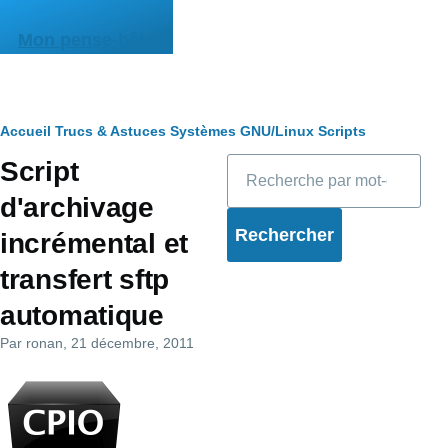
Aller au contenu principal
Mon pense-bête
Fil
Accueil
Trucs & Astuces
Systèmes
GNU/Linux
Scripts
Rechercher
Script
d'Ariane
d'archivage
incrémental et
transfert sftp
automatique
Par
ronan
, 21 décembre, 2011