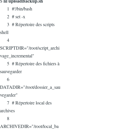
nl uploadBackup.sh
$
1 #!/bin/bash
2 # set -x
3 # Répertoire des scripts
shell
4
SCRIPTDIR="/root/script_archi
vage_incremental"
5 # Répertoire des fichiers à
sauvegarder
6
DATADIR="/root/dossier_a_sau
vegarder"
7 # Répertoire local des
archives
8
ARCHIVEDIR="/root/local_ba