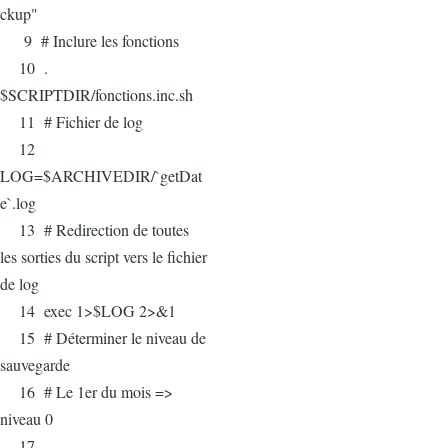
ckup"
9 # Inclure les fonctions
10 .
$SCRIPTDIR/fonctions.inc.sh
11 # Fichier de log
12
LOG=$ARCHIVEDIR/`getDat
e`.log
13 # Redirection de toutes
les sorties du script vers le fichier
de log
14 exec 1>$LOG 2>&1
15 # Déterminer le niveau de
sauvegarde
16 # Le 1er du mois =>
niveau 0
17