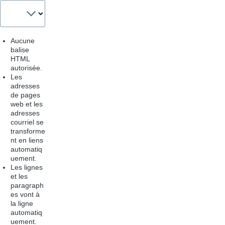
Aucune
balise
HTML
autorisée.
Les
adresses
de pages
web et les
adresses
courriel se
transforme
nt en liens
automatiq
uement.
Les lignes
et les
paragraph
es vont à
la ligne
automatiq
uement.