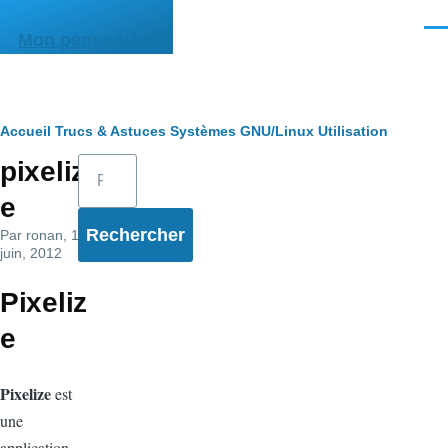
Aller au contenu principal
Men
Mon pense-bête
Fil
Accueil
Trucs & Astuces
Systèmes
GNU/Linux
Utilisation
Rechercher
pixeliz
d'Ariane
e
Par
ronan
, 11
juin, 2012
Pixeliz
e
Pixelize
est
une
application