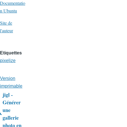
Documentatio
n Ubuntu
Site de
l'auteur
Etiquettes
pixelize
Version
imprimable
jigl -
Liens
Générer
une
transversaux
gallerie
de
photo en