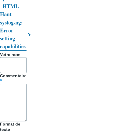
livre
HTML
Haut
pour
syslog-ng:
Trucs
Error
&
setting
capabilities
Astuces
Votre nom
Commentaire
Format de
texte