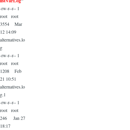
listVarLog
"
-rw-r--r-- 1
root root
3554 Mar
12 14:09
alternatives.lo
g
-rw-r--r-- 1
root root
1208 Feb
21 10:51
alternatives.lo
g.1
-rw-r--r-- 1
root root
246 Jan 27
18:17