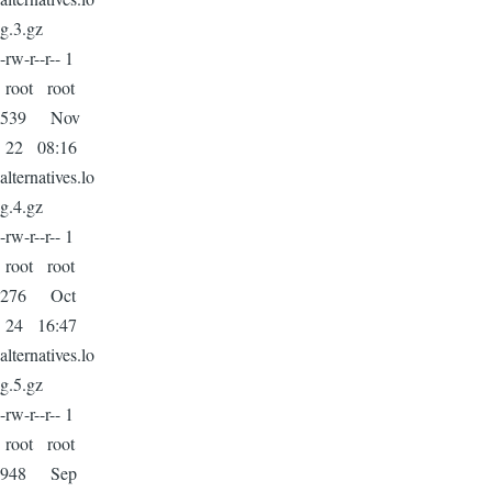
g.3.gz
-rw-r--r-- 1
root root
539 Nov
22 08:16
alternatives.lo
g.4.gz
-rw-r--r-- 1
root root
276 Oct
24 16:47
alternatives.lo
g.5.gz
-rw-r--r-- 1
root root
948 Sep