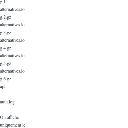
g.1
alternatives.lo
g.2.gz
alternatives.lo
g.3.gz
alternatives.lo
g.4.gz
alternatives.lo
g.5.gz
alternatives.lo
g.6.gz
apt
auth.log
On affiche
uniquement le