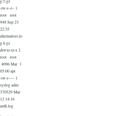
g.5.gz
-rw-r--r-- 1
root root
948 Sep 23
22:35
alternatives.lo
g.6.gz
drwxr-xr-x 2
root root
4096 Mar 1
05:00 apt
-rw-r----- 1
syslog adm
370529 Mar
12 14:16
auth.log