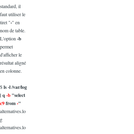
standard, il
faut utiliser le
-
tiret "
" en
nom de table.
-b
L'option
permet
d'afficher le
résultat aligné
en colonne.
ls -l /var/log
$
| q
-b
"select
c9
from
-
"
alternatives.lo
g
alternatives.lo