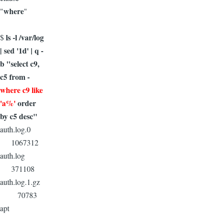
where
"
"
ls -l /var/log
$
| sed '1d' | q -
b "select c9,
c5 from -
where c9 like
'a%'
order
by c5 desc"
auth.log.0
1067312
auth.log
371108
auth.log.1.gz
70783
apt