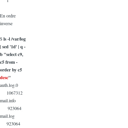
1
En ordre
inverse
ls -l /var/log
$
| sed '1d' | q -
b "select c9,
c5 from -
order by c5
desc
"
auth.log.0
1067312
mail.info
923064
mail.log
923064