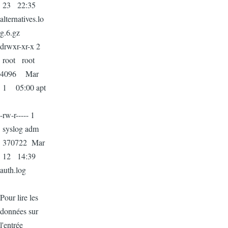
23 22:35
alternatives.lo
g.6.gz
drwxr-xr-x 2
root root
4096 Mar
1 05:00 apt
-rw-r----- 1
syslog adm
370722 Mar
12 14:39
auth.log
Pour lire les
données sur
l'entrée