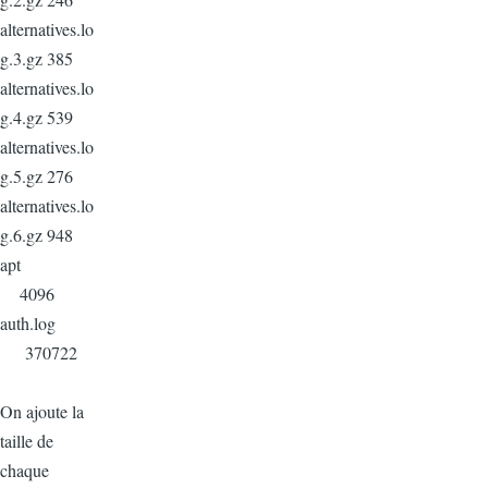
alternatives.lo
g.3.gz 385
alternatives.lo
g.4.gz 539
alternatives.lo
g.5.gz 276
alternatives.lo
g.6.gz 948
apt
4096
auth.log
370722
On ajoute la
taille de
chaque