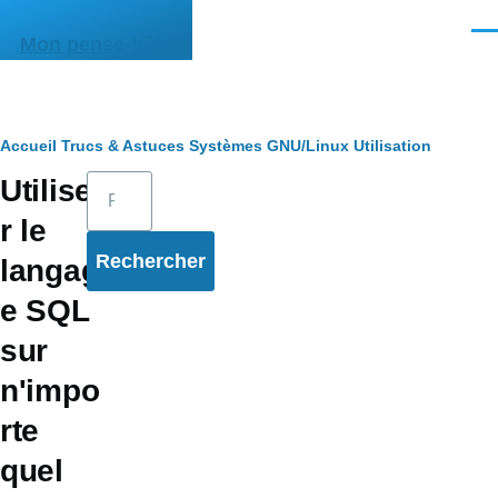
Aller au contenu principal
Men
Mon pense-bête
Fil
Accueil
Trucs & Astuces
Systèmes
GNU/Linux
Utilisation
Rechercher
Utilise
d'Ariane
r le
langag
e SQL
sur
n'impo
rte
quel