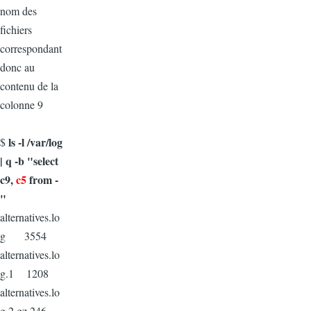
nom des
fichiers
correspondant
donc au
contenu de la
colonne 9
ls -l /var/log
$
| q -b "select
c9,
c5
from -
"
alternatives.lo
g 3554
alternatives.lo
g.1 1208
alternatives.lo
g.2.gz 246