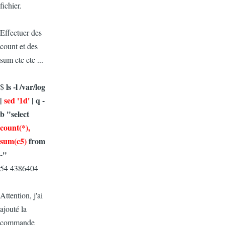
fichier.
Effectuer des
count et des
sum etc etc ...
ls -l /var/log
$
|
sed '1d'
| q -
b "select
count(*),
sum(c5)
from
-"
54 4386404
Attention, j'ai
ajouté la
commande