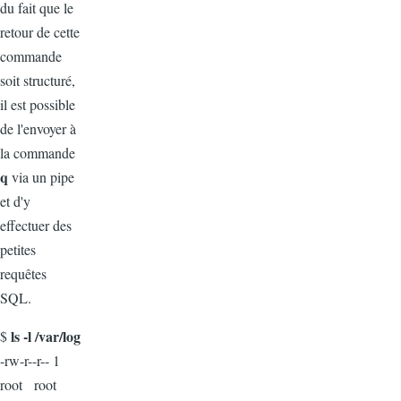
du fait que le
retour de cette
commande
soit structuré,
il est possible
de l'envoyer à
la commande
q
via un pipe
et d'y
effectuer des
petites
requêtes
SQL.
ls -l /var/log
$
-rw-r--r-- 1
root root