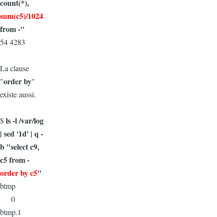
count(*),
sum(c5)/1024
from -"
54 4283
La clause
order by
"
"
existe aussi.
ls -l /var/log
$
| sed '1d' | q -
b "select c9,
c5 from -
order by c5
"
btmp
0
btmp.1