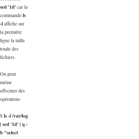
sed '1d'
car la
ls
commande
-l
affiche sur
la première
ligne la taille
totale des
fichiers.
On peut
même
effectuer des
opérations
ls -l /var/log
$
| sed '1d' | q -
b "select