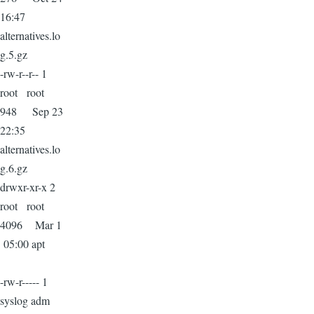
16:47
alternatives.lo
g.5.gz
-rw-r--r-- 1
root root
948 Sep 23
22:35
alternatives.lo
g.6.gz
drwxr-xr-x 2
root root
4096 Mar 1
05:00 apt
-rw-r----- 1
syslog adm