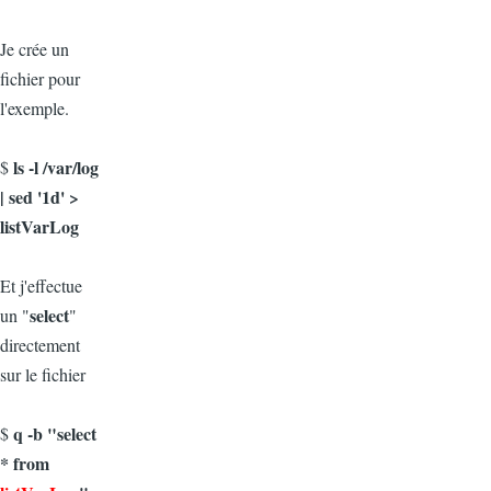
Je crée un
fichier pour
l'exemple.
ls -l /var/log
$
| sed '1d' >
listVarLog
Et j'effectue
select
un "
"
directement
sur le fichier
q -b "select
$
* from