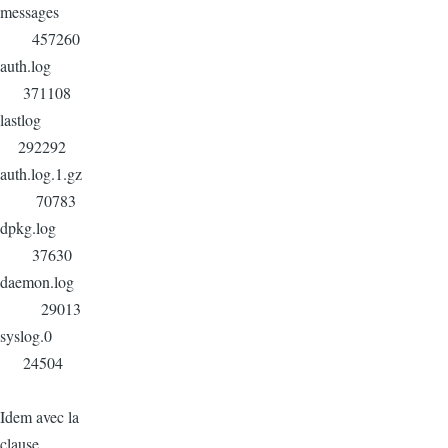
messages
457260
auth.log
371108
lastlog
292292
auth.log.1.gz
70783
dpkg.log
37630
daemon.log
29013
syslog.0
24504
Idem avec la
clause