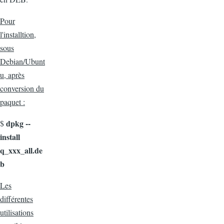
Pour
l'installtion,
sous
Debian/Ubunt
u, après
conversion du
paquet :
dpkg --
$
install
q_xxx_all.de
b
Les
différentes
utilisations