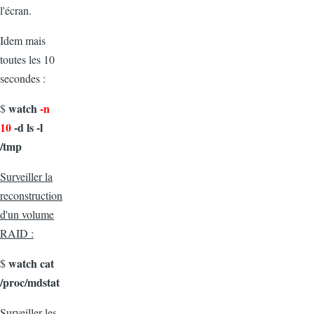
l'écran.
Idem mais
toutes les 10
secondes :
watch
-n
$
10
-d ls -l
/tmp
Surveiller la
reconstruction
d'un volume
RAID :
watch cat
$
/proc/mdstat
Surveiller les