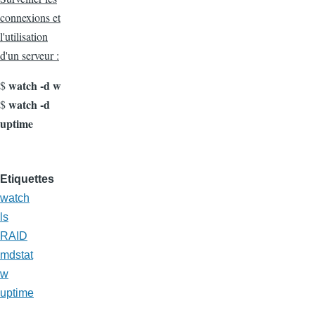
connexions et
l'utilisation
d'un serveur :
watch -d w
$
watch -d
$
uptime
Etiquettes
watch
ls
RAID
mdstat
w
uptime