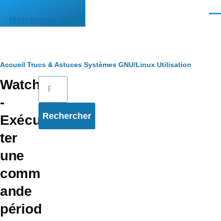
Aller au contenu principal
Men
Mon pense-bête
Fil
Accueil
Trucs & Astuces
Systèmes
GNU/Linux
Utilisation
Rechercher
Watch
d'Ariane
-
Exécu
ter
une
comm
ande
périod