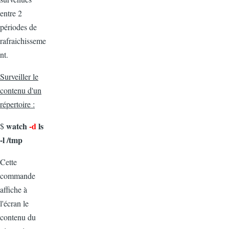
entre 2
périodes de
rafraichisseme
nt.
Surveiller le
contenu d'un
répertoire :
watch
-d
ls
$
-l /tmp
Cette
commande
affiche à
l'écran le
contenu du