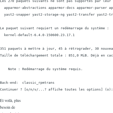
Les 270 paquets suivants ne sont pas supportés par leur 
  apparmor-abstractions apparmor-docs apparmor-parser ap
  yast2-snapper yast2-storage-ng yast2-transfer yast2-tr
Le paquet suivant requiert un redémarrage du système :

  kernel-default-6.4.0-150600.23.17.1

351 paquets à mettre à jour, 45 à rétrograder, 30 nouvea
Taille de téléchargement totale : 851,0 MiB. Déjà en cac
    Note : Redémarrage du système requis.

Back-end:  classic_rpmtrans

Et voilà, plus
besoin de