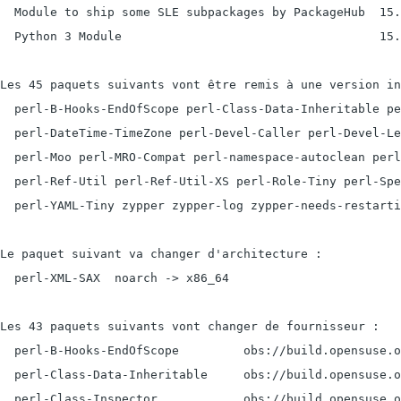
  Module to ship some SLE subpackages by PackageHub  15.
  Python 3 Module                                    15.
Les 45 paquets suivants vont être remis à une version in
  perl-B-Hooks-EndOfScope perl-Class-Data-Inheritable pe
  perl-DateTime-TimeZone perl-Devel-Caller perl-Devel-Le
  perl-Moo perl-MRO-Compat perl-namespace-autoclean perl
  perl-Ref-Util perl-Ref-Util-XS perl-Role-Tiny perl-Spe
  perl-YAML-Tiny zypper zypper-log zypper-needs-restarti
Le paquet suivant va changer d'architecture :

  perl-XML-SAX  noarch -> x86_64

Les 43 paquets suivants vont changer de fournisseur :

  perl-B-Hooks-EndOfScope         obs://build.opensuse.o
  perl-Class-Data-Inheritable     obs://build.opensuse.o
  perl-Class-Inspector            obs://build.opensuse.o