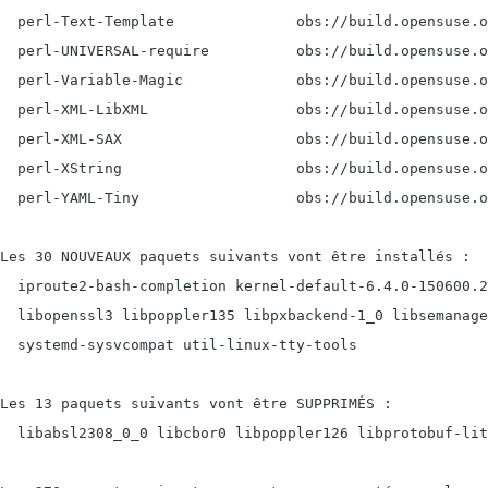
  perl-Text-Template              obs://build.opensuse.o
  perl-UNIVERSAL-require          obs://build.opensuse.o
  perl-Variable-Magic             obs://build.opensuse.o
  perl-XML-LibXML                 obs://build.opensuse.o
  perl-XML-SAX                    obs://build.opensuse.o
  perl-XString                    obs://build.opensuse.o
  perl-YAML-Tiny                  obs://build.opensuse.o
Les 30 NOUVEAUX paquets suivants vont être installés :

  iproute2-bash-completion kernel-default-6.4.0-150600.2
  libopenssl3 libpoppler135 libpxbackend-1_0 libsemanage
  systemd-sysvcompat util-linux-tty-tools

Les 13 paquets suivants vont être SUPPRIMÉS :

  libabsl2308_0_0 libcbor0 libpoppler126 libprotobuf-lit