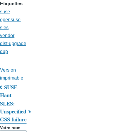
Etiquettes
suse
opensuse
sles
vendor
dist-upgrade
dup
Version
imprimable
SUSE
Liens
Haut
SLES:
transversaux
Unspecified
de
GSS failure
livre
Votre nom