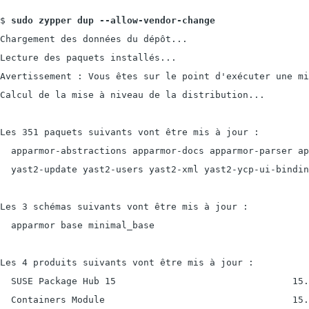
$ 
sudo zypper dup --allow-vendor-change
Chargement des données du dépôt...

Lecture des paquets installés...

Avertissement : Vous êtes sur le point d'exécuter une mi
Calcul de la mise à niveau de la distribution...

Les 351 paquets suivants vont être mis à jour :

  apparmor-abstractions apparmor-docs apparmor-parser ap
  yast2-update yast2-users yast2-xml yast2-ycp-ui-bindin
Les 3 schémas suivants vont être mis à jour :

  apparmor base minimal_base

Les 4 produits suivants vont être mis à jour :

  SUSE Package Hub 15                                15.
  Containers Module                                  15.