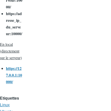
rveur:100
00/
https://ad
resse_ip_
du_serve
ur:10000/
En local
(directement
sur le serveur)
https://12
7.0.0.1:10
000/
Etiquettes
Linux