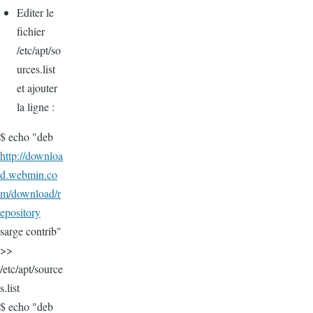
Editer le
fichier
/etc/apt/so
urces.list
et ajouter
la ligne :
$ echo "deb
http://downloa
d.webmin.co
m/download/r
epository
sarge contrib"
>>
/etc/apt/source
s.list
$ echo "deb