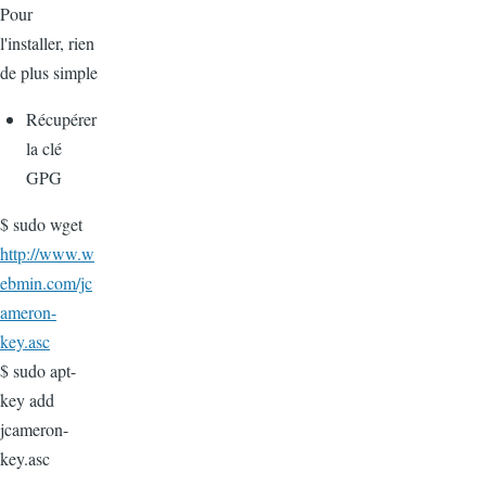
Pour
l'installer, rien
de plus simple
Récupérer
la clé
GPG
$ sudo wget
http://www.w
ebmin.com/jc
ameron-
key.asc
$ sudo apt-
key add
jcameron-
key.asc