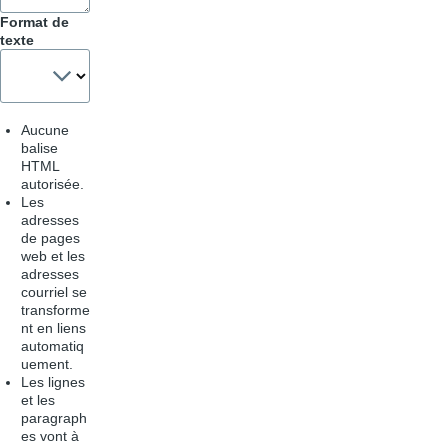
Astuces
Format de
texte
Aucune
balise
HTML
autorisée.
Les
adresses
de pages
web et les
adresses
courriel se
transforme
nt en liens
automatiq
uement.
Les lignes
et les
paragraph
es vont à