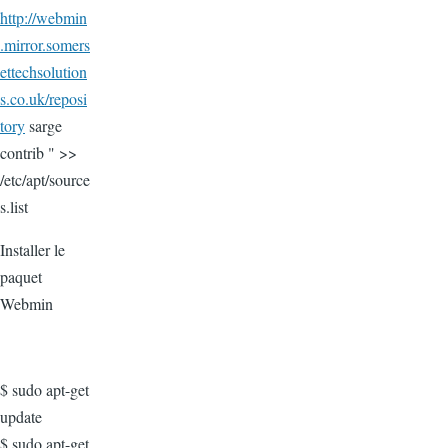
http://webmin
.mirror.somers
ettechsolution
s.co.uk/reposi
tory
sarge
contrib " >>
/etc/apt/source
s.list
Installer le
paquet
Webmin
$ sudo apt-get
update
$ sudo apt-get