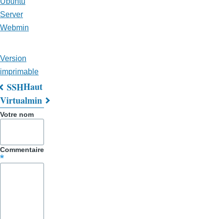
Ubuntu
Server
Webmin
Version
imprimable
Haut
SSH
Liens
Virtualmin
transversaux
Votre nom
de
livre
Commentaire
pour
Trucs
&