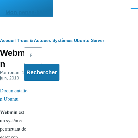
Aller au contenu principal
Men
Mon pense-bête
Fil
Accueil
Trucs & Astuces
Systèmes
Ubuntu Server
Rechercher
Webmi
d'Ariane
n
Par
ronan
, 16
juin, 2010
Documentatio
n Ubuntu
Webmin
est
un système
permettant de
gérer son