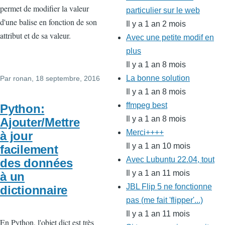
permet de modifier la valeur
particulier sur le web
d'une balise en fonction de son
Il y a 1 an 2 mois
attribut et de sa valeur.
Avec une petite modif en
plus
Il y a 1 an 8 mois
La bonne solution
Par
ronan
, 18 septembre, 2016
Il y a 1 an 8 mois
ffmpeg best
Python:
Il y a 1 an 8 mois
Ajouter/Mettre
Merci++++
à jour
Il y a 1 an 10 mois
facilement
Avec Lubuntu 22.04, tout
des données
Il y a 1 an 11 mois
à un
JBL Flip 5 ne fonctionne
dictionnaire
pas (me fait 'flipper'...)
Il y a 1 an 11 mois
En Python, l'objet dict est très