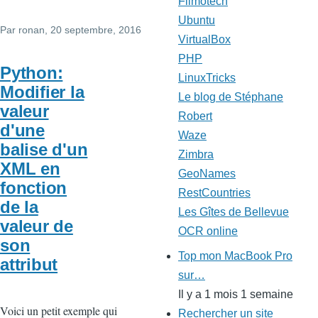
Filmotech
Ubuntu
Par
ronan
, 20 septembre, 2016
VirtualBox
PHP
Python:
LinuxTricks
Modifier la
Le blog de Stéphane
valeur
Robert
d'une
Waze
balise d'un
Zimbra
XML en
GeoNames
fonction
RestCountries
de la
Les Gîtes de Bellevue
valeur de
OCR online
son
Top mon MacBook Pro
attribut
sur…
Il y a 1 mois 1 semaine
Voici un petit exemple qui
Rechercher un site