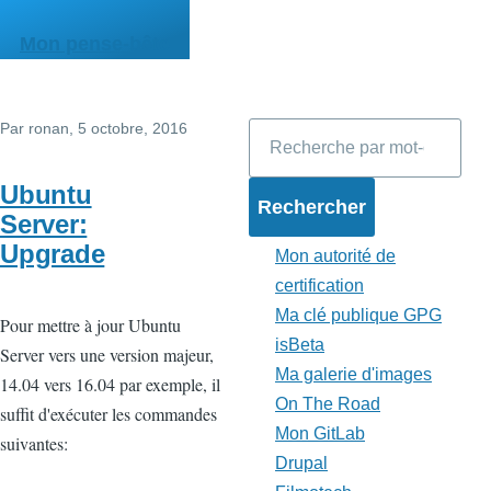
Aller au contenu principal
Mon pense-bête
Par
ronan
, 5 octobre, 2016
Rechercher
Ubuntu
Server:
Upgrade
Mon autorité de
certification
Ma clé publique GPG
Pour mettre à jour Ubuntu
isBeta
Server vers une version majeur,
Ma galerie d'images
14.04 vers 16.04 par exemple, il
On The Road
suffit d'exécuter les commandes
Mon GitLab
suivantes:
Drupal