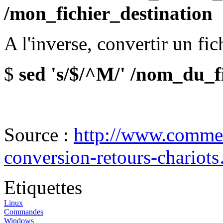
/mon_fichier_destination
A l'inverse, convertir un f
$
sed 's/$/^M/' /nom_du_f
Source :
http://www.commen
conversion-retours-chariot
Etiquettes
Linux
Commandes
Windows