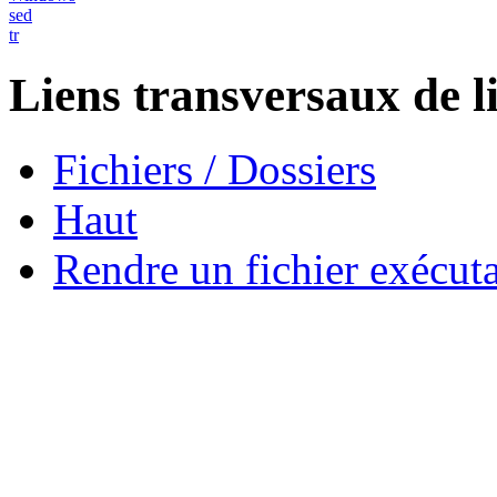
sed
tr
Liens transversaux de l
Fichiers / Dossiers
Haut
Rendre un fichier exécut