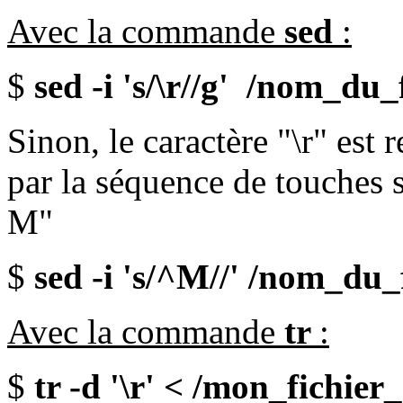
Avec la commande
sed
:
$
sed -i 's/\r//g' /nom_du_
Sinon, le caractère "\r" est 
par la séquence de touche
M"
$
sed -i 's/^M//' /nom_du_
Avec la commande
tr
:
$
tr -d '\r' < /mon_fichier