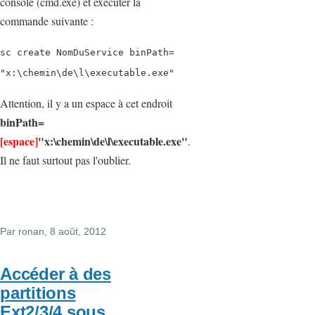
console (cmd.exe) et exécuter la
commande suivante :
sc create NomDuService binPath=
"x:\chemin\de\l\executable.exe"
Attention, il y a un espace à cet endroit
binPath=
[espace]
"x:\chemin\de\l\executable.exe"
.
Il ne faut surtout pas l'oublier.
Par
ronan
, 8 août, 2012
Accéder à des
partitions
Ext2/3/4 sous