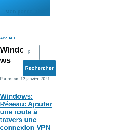
Aller au contenu principal
Men
Mon pense-bête
Fil
Accueil
Rechercher
Windo
d'Ariane
ws
Par
ronan
, 12 janvier, 2021
Windows:
Réseau: Ajouter
une route à
travers une
connexion VPN