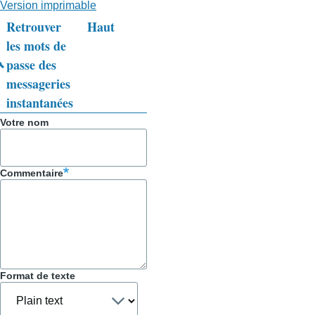
Version imprimable
Retrouver
Haut
Liens
les mots de
passe des
transversaux
messageries
de
instantanées
livre
Votre nom
pour
Trucs
Commentaire
&
Astuces
Format de texte