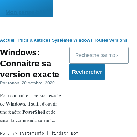
Aller au contenu principal
Mon pense-bête
Fil
Accueil
Trucs & Astuces
Systèmes
Windows
Toutes versions
Rechercher
Windows:
d'Ariane
Connaitre sa
version exacte
Par
ronan
, 20 octobre, 2020
Pour connaitre la version exacte
Windows
de
, il suffit d'ouvrir
PowerShell
une fenêtre
et de
saisir la commande suivante:
PS C:\> systeminfo | findstr Nom
