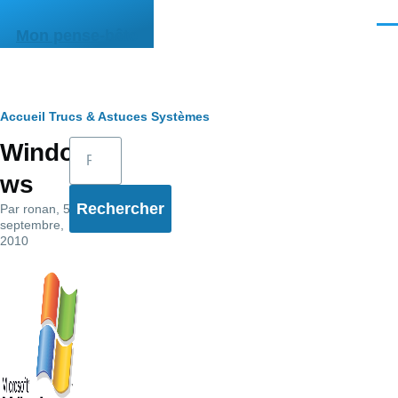
Aller au contenu principal
Men
Mon pense-bête
Fil
Accueil
Trucs & Astuces
Systèmes
Rechercher
Windo
d'Ariane
ws
Par
ronan
, 5
septembre,
2010