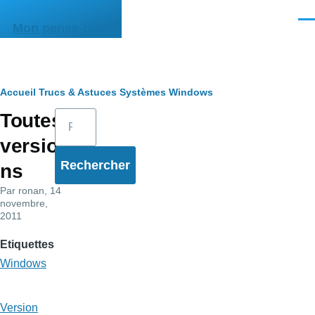
Aller au contenu principal
Men
Mon pense-bête
Fil
Accueil
Trucs & Astuces
Systèmes
Windows
Rechercher
Toutes
d'Ariane
versio
ns
Par
ronan
, 14
novembre,
2011
Etiquettes
Windows
Version