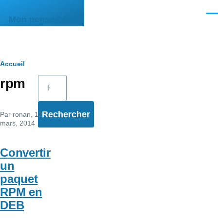
Aller au contenu principal
Men
Mon pense-bête
Fil
Accueil
Rechercher
rpm
d'Ariane
Par
ronan
, 12
mars, 2014
Convertir
un
paquet
RPM en
DEB