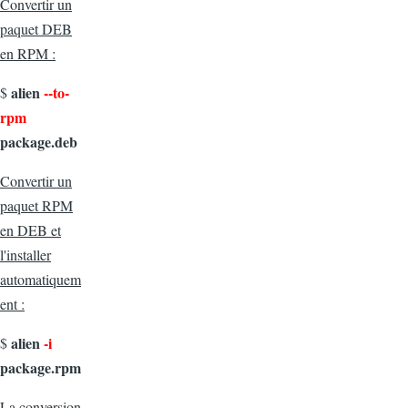
Convertir un
paquet DEB
en RPM :
alien
--to-
$
rpm
package.deb
Convertir un
paquet RPM
en DEB et
l'installer
automatiquem
ent :
alien
-i
$
package.rpm
La conversion