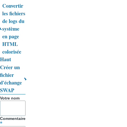
Convertir
Liens
les fichiers
de logs du
transversaux
système
de
en page
livre
HTML
colorisée
pour
Haut
Trucs
Créer un
&
fichier
d'échange
Astuces
SWAP
Votre nom
Commentaire