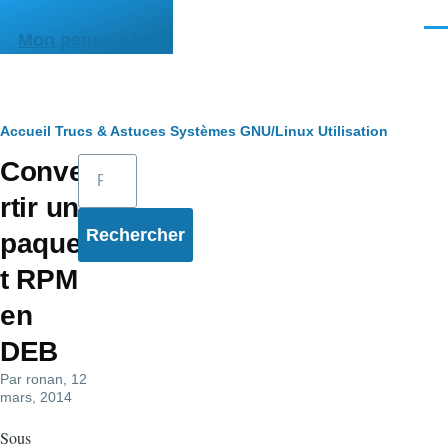
Aller au contenu principal
Men
Mon pense-bête
Fil
Accueil
Trucs & Astuces
Systèmes
GNU/Linux
Utilisation
Rechercher
Conve
d'Ariane
rtir un
paque
t RPM
en
DEB
Par
ronan
, 12
mars, 2014
Sous