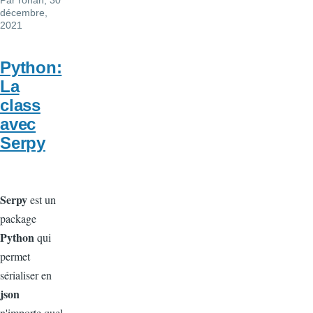
décembre,
2021
Python:
La
class
avec
Serpy
Serpy
est un
package
Python
qui
permet
sérialiser en
json
n'importe quel