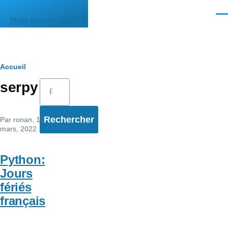
Aller au contenu principal
Men
Mon pense-bête
Fil
Accueil
Rechercher
serpy
d'Ariane
Par
ronan
, 10
mars, 2022
Python:
Jours
fériés
français