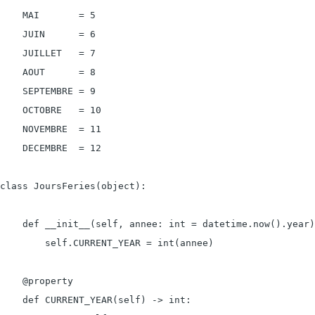
    MAI       = 5

    JUIN      = 6

    JUILLET   = 7

    AOUT      = 8

    SEPTEMBRE = 9

    OCTOBRE   = 10

    NOVEMBRE  = 11

    DECEMBRE  = 12

class JoursFeries(object):

    def __init__(self, annee: int = datetime.now().year)
        self.CURRENT_YEAR = int(annee)

    @property

    def CURRENT_YEAR(self) -> int:
