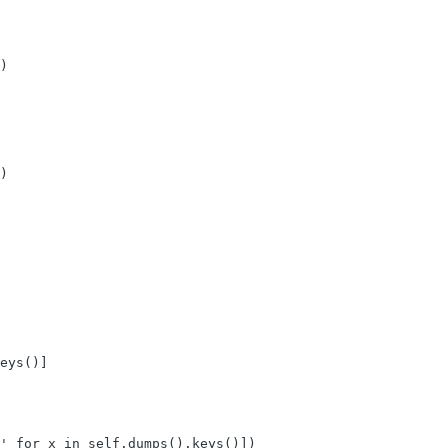
)

)

eys()]

' for x in self.dumps().keys()])
