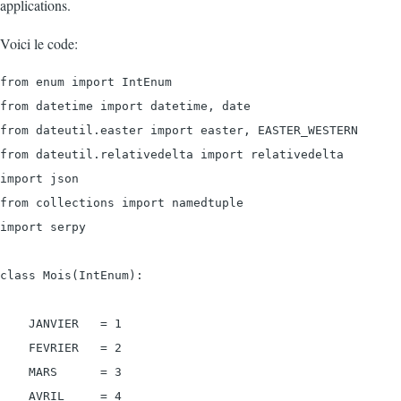
applications.
Voici le code:
from enum import IntEnum

from datetime import datetime, date

from dateutil.easter import easter, EASTER_WESTERN

from dateutil.relativedelta import relativedelta

import json

from collections import namedtuple

import serpy

class Mois(IntEnum):

    JANVIER   = 1

    FEVRIER   = 2

    MARS      = 3

    AVRIL     = 4
