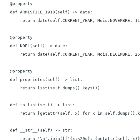
    @property

    def ARMISTICE_1918(self) -> date:

        return date(self.CURRENT_YEAR, Mois.NOVEMBRE, 11
    @property

    def NOEL(self) -> date:

        return date(self.CURRENT_YEAR, Mois.DECEMBRE, 25
    @property

    def proprietes(self) -> list:

        return list(self.dumps().keys())

    def to_list(self) -> list:

        return [getattr(self, x) for x in self.dumps().k
    def __str__(self) -> str:

        return '\n'.join([f'{x:<20s}: {getattr(self, x)}