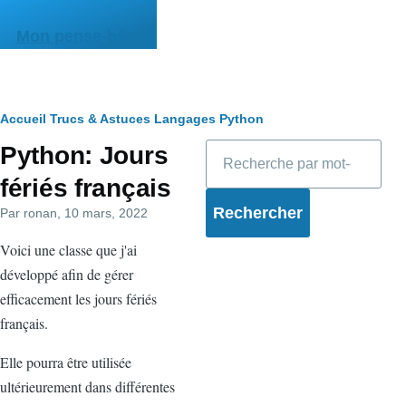
Aller au contenu principal
Mon pense-bête
Fil
Accueil
Trucs & Astuces
Langages
Python
Rechercher
Python: Jours
d'Ariane
fériés français
Par
ronan
, 10 mars, 2022
Voici une classe que j'ai
développé afin de gérer
efficacement les jours fériés
français.
Elle pourra être utilisée
ultérieurement dans différentes