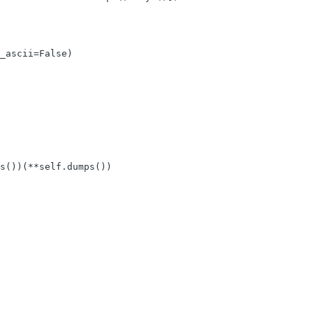
_ascii=False)

s())(**self.dumps())
