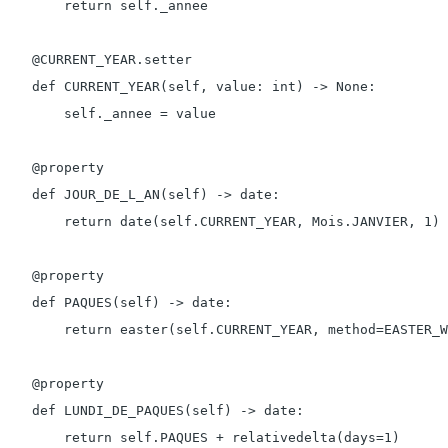
        return self._annee

    @CURRENT_YEAR.setter

    def CURRENT_YEAR(self, value: int) -> None:

        self._annee = value

    @property

    def JOUR_DE_L_AN(self) -> date:

        return date(self.CURRENT_YEAR, Mois.JANVIER, 1)

    @property

    def PAQUES(self) -> date:

        return easter(self.CURRENT_YEAR, method=EASTER_W
    @property

    def LUNDI_DE_PAQUES(self) -> date:

        return self.PAQUES + relativedelta(days=1)
