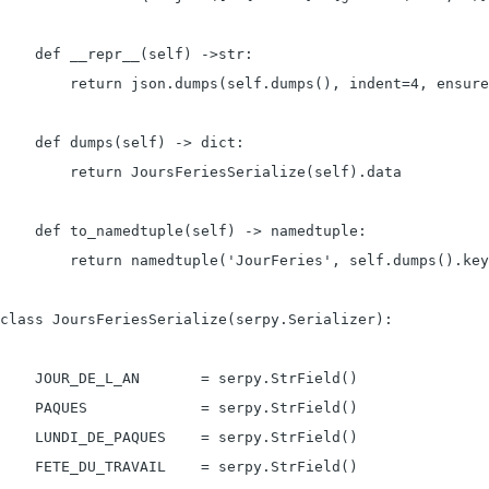
    def __repr__(self) ->str:

        return json.dumps(self.dumps(), indent=4, ensure
    def dumps(self) -> dict:

        return JoursFeriesSerialize(self).data

    def to_namedtuple(self) -> namedtuple:

        return namedtuple('JourFeries', self.dumps().key
class JoursFeriesSerialize(serpy.Serializer):

    JOUR_DE_L_AN       = serpy.StrField()

    PAQUES             = serpy.StrField()

    LUNDI_DE_PAQUES    = serpy.StrField()

    FETE_DU_TRAVAIL    = serpy.StrField()
