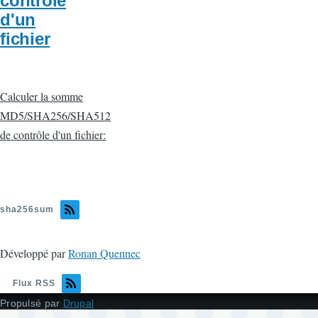
contrôle
d'un
fichier
Calculer la somme
MD5/SHA256/SHA512
de contrôle d'un fichier:
sha256sum
Développé par
Ronan Quennec
Flux RSS
Propulsé par
Drupal