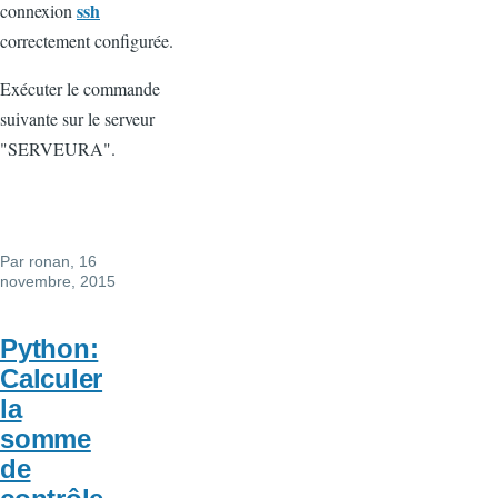
ssh
connexion
correctement configurée.
Exécuter le commande
suivante sur le serveur
"SERVEURA".
Par
ronan
, 16
novembre, 2015
Python:
Calculer
la
somme
de