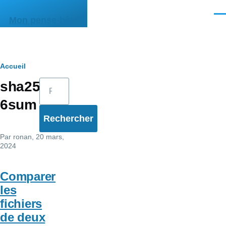
Aller au contenu principal
Men
Mon pense-bête
Fil
Accueil
Rechercher
sha25
d'Ariane
6sum
Par
ronan
, 20 mars,
2024
Comparer
les
fichiers
de deux