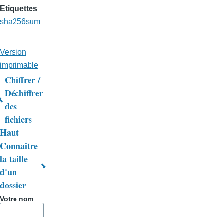
Etiquettes
sha256sum
Version
imprimable
Chiffrer /
Liens
Déchiffrer
des
transversaux
fichiers
de
Haut
livre
Connaitre
la taille
pour
d'un
Trucs
dossier
&
Votre nom
Astuces