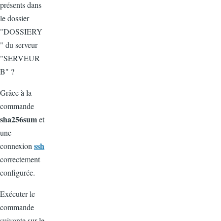
présents dans
le dossier
"DOSSIERY
" du serveur
"SERVEUR
B" ?
Grâce à la
commande
sha256sum
et
une
ssh
connexion
correctement
configurée.
Exécuter le
commande
suivante sur le