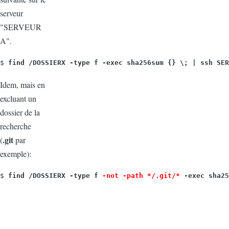
serveur
"SERVEUR
A".
$ 
find /DOSSIERX -type f -exec sha256sum {} \; | ssh SER
Idem, mais en
excluant un
dossier de la
recherche
.git
(
par
exemple):
$ 
find /DOSSIERX -type f 
-not -path */.git/*
 -exec sha25