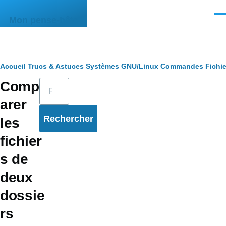
Aller au contenu principal
Men
Mon pense-bête
Fil
Accueil
Trucs & Astuces
Systèmes
GNU/Linux
Commandes
Fichie
Rechercher
Comp
d'Ariane
arer
les
fichier
s de
deux
dossie
rs