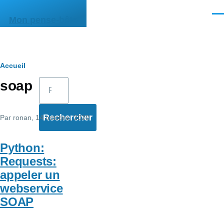
Aller au contenu principal
Men
Mon pense-bête
Fil
Accueil
Rechercher
soap
d'Ariane
Par
ronan
, 14 octobre, 2020
Python:
Requests:
appeler un
webservice
SOAP