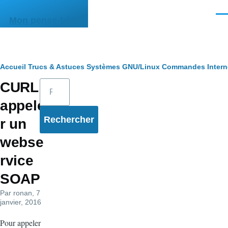
Aller au contenu principal
Men
Mon pense-bête
Fil
Accueil
Trucs & Astuces
Systèmes
GNU/Linux
Commandes
Intern
Rechercher
CURL:
d'Ariane
appele
r un
webse
rvice
SOAP
Par
ronan
, 7
janvier, 2016
Pour appeler