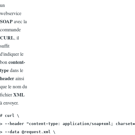
un
webservice
SOAP
avec la
commande
CURL
, il
suffit
d'indiquer le
content-
bon
type
dans le
header
ainsi
que le nom du
XML
fichier
à envoyer.
# 
curl \

> --header "content-type: application/soap+xml; charset=
> --data @request.xml \
