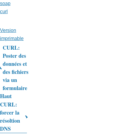
soap
curl
Version
imprimable
CURL:
Liens
Poster des
données et
transversaux
des fichiers
de
via un
livre
formulaire
Haut
pour
CURL:
Trucs
forcer la
&
résoltion
DNS
Astuces