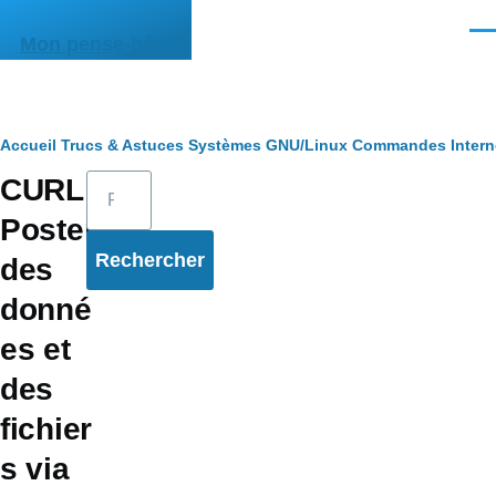
Aller au contenu principal
Men
Mon pense-bête
Fil
Accueil
Trucs & Astuces
Systèmes
GNU/Linux
Commandes
Intern
Rechercher
CURL:
d'Ariane
Poster
des
donné
es et
des
fichier
s via