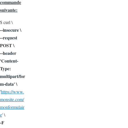
commande
suivante:
$ curl \
--insecure \
--request
POST \
--header
'Content-
Type:
multipart/for
m-data' \
'
https://www.
monsite.com/
monformulair
e
' \
-F