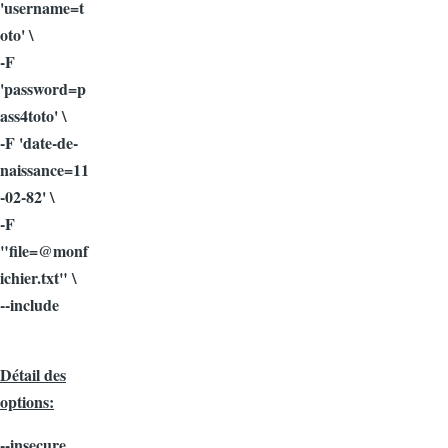
'username=t
oto' \
-F
'password=p
ass4toto' \
-F 'date-de-
naissance=11
-02-82' \
-F
"file=@monf
ichier.txt" \
--include
Détail des
options:
--insecure