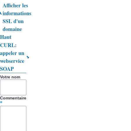
Liens
Afficher les
informations
transversaux
SSL d'un
de
domaine
livre
Haut
CURL:
pour
appeler un
Trucs
webservice
&
SOAP
Astuces
Votre nom
Commentaire