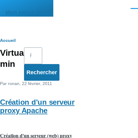
Aller au contenu principal
Men
Mon pense-bête
Fil
Accueil
Rechercher
Virtual
d'Ariane
min
Par
ronan
, 22 février, 2011
Création d'un serveur
proxy Apache
Création d'un serveur (web) proxy