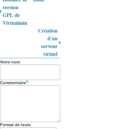
Liens
version
GPL de
transversaux
Virtualmin
de
Création
livre
d'un
serveur
pour
virtuel
Trucs
Votre nom
&
Astuces
Commentaire
Format de texte