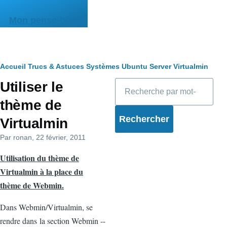
Aller au contenu principal
Mon pense-bête
Fil
Accueil
Trucs & Astuces
Systèmes
Ubuntu Server
Virtualmin
Rechercher
Utiliser le
d'Ariane
thème de
Virtualmin
Par
ronan
, 22 février, 2011
Utilisation du thème de
Virtualmin à la place du
thème de Webmin.
Dans Webmin/Virtualmin, se
rendre dans la section Webmin --